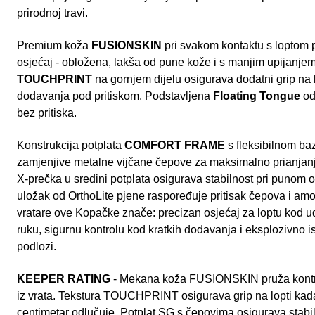
prirodnoj travi.
Premium koža
FUSIONSKIN
pri svakom kontaktu s loptom 
osjećaj - obložena, lakša od pune kože i s manjim upijanje
TOUCHPRINT
na gornjem dijelu osigurava dodatni grip na l
dodavanja pod pritiskom. Podstavljena
Floating Tongue
od 
bez pritiska.
Konstrukcija potplata
COMFORT FRAME
s fleksibilnom b
zamjenjive metalne vijčane čepove za maksimalno prianjanje
X-prečka u sredini potplata osigurava stabilnost pri punom 
uložak od OrthoLite pjene raspoređuje pritisak čepova i amor
vratare ove Kopačke znače: precizan osjećaj za loptu kod ud
ruku, sigurnu kontrolu kod kratkih dodavanja i eksplozivno is
podlozi.
KEEPER RATING
- Mekana koža FUSIONSKIN pruža kontro
iz vrata. Tekstura TOUCHPRINT osigurava grip na lopti kada
centimetar odlučuje. Potplat SG s čepovima osigurava stabil