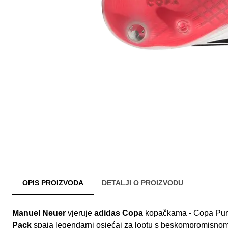
OPIS PROIZVODA
DETALJI O PROIZVODU
Manuel Neuer
vjeruje
adidas Copa
kopačkama - Copa Pure
Pack
spaja legendarni osjećaj za loptu s beskompromisno