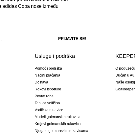
čke adidas Copa nose između
Usluge i podrška
KEEPER
Pomoć i podrška
O poduzeć
Načini plaćanja
Dućan u Aust
Dostava
Naše osobl
Rokovi isporuke
Goalkeeper
Povrat robe
Tablica veličina
Vodič za rukavice
Modeli golmanskih rukavica
Krojevi golmanskih rukavica
Njega o golmanskim rukavicama