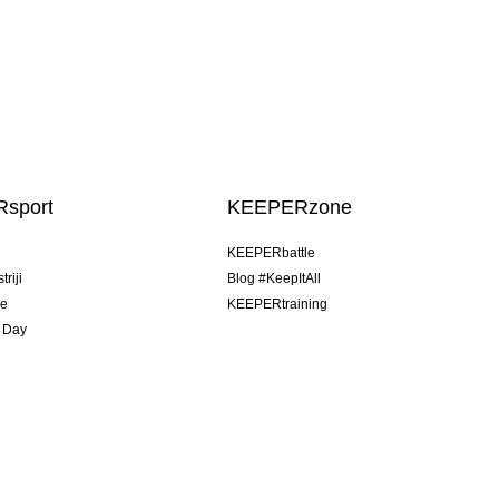
sport
KEEPERzone
u
KEEPERbattle
riji
Blog #KeepItAll
je
KEEPERtraining
 Day