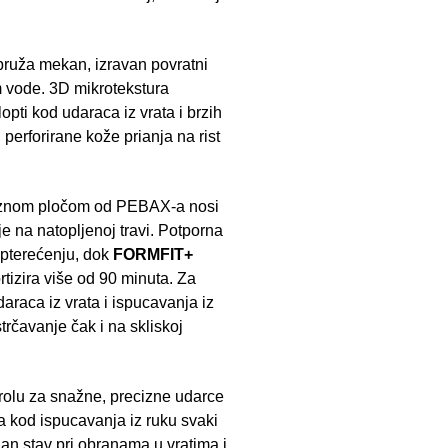
pruža mekan, izravan povratni
m vode. 3D mikrotekstura
opti kod udaraca iz vrata i brzih
perforirane kože prianja na rist
aznom pločom od PEBAX-a nosi
 na natopljenoj travi. Potporna
opterećenju, dok
FORMFIT+
tizira više od 90 minuta. Za
araca iz vrata i ispucavanja iz
trčavanje čak i na skliskoj
lu za snažne, precizne udarce
 kod ispucavanja iz ruku svaki
an stav pri obranama u vratima i