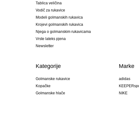
Tablica veličina
Vodič za rukavice
Modeli golmanskih rukavica
Krojevi golmanskih rukavica
Njega o golmanskim rukavicama
Vrste lateks pjena
Newsletter
Kategorije
Marke
Golmanske rukavice
adidas
Kopačke
KEEPERspo
Golmanske hlače
NIKE
Golmanski dresovi
Puma
Golmanske podhlače
REUSCH
Sells Goal
uhlsport
Elite Sport
rehab