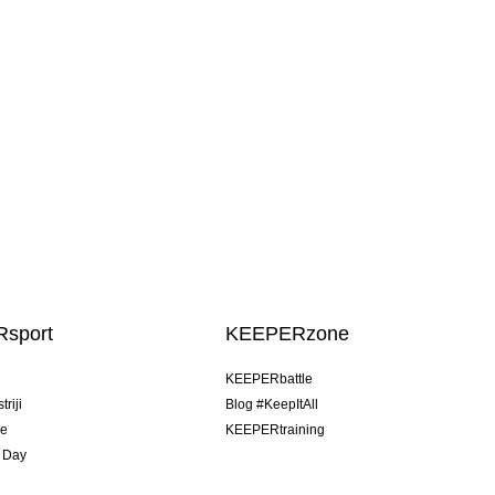
sport
KEEPERzone
u
KEEPERbattle
riji
Blog #KeepItAll
je
KEEPERtraining
 Day