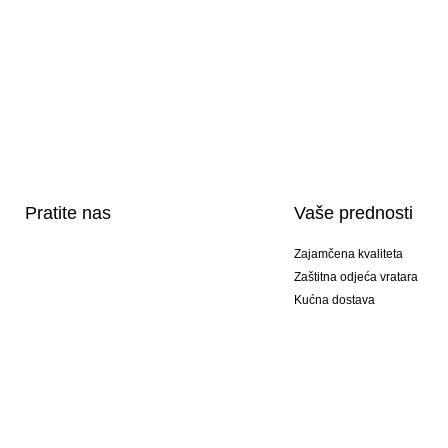
Pratite nas
Vaše prednosti
Zajamčena kvaliteta
Zaštitna odjeća vratara
Kućna dostava
Tisak sportske opreme
Posebni modeli
Ponuda setova