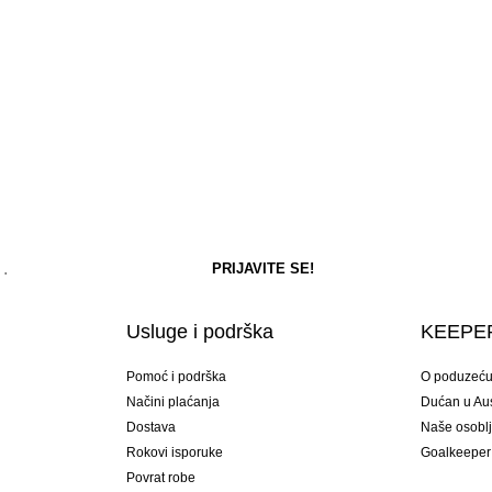
Usluge i podrška
KEEPER
Pomoć i podrška
O poduzeć
Načini plaćanja
Dućan u Aust
Dostava
Naše osobl
Rokovi isporuke
Goalkeeper
Povrat robe