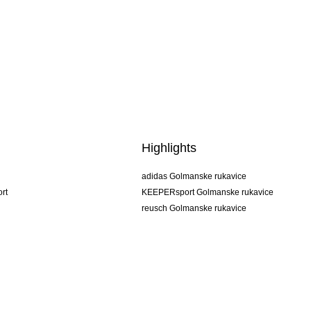
Highlights
adidas Golmanske rukavice
rt
KEEPERsport Golmanske rukavice
reusch Golmanske rukavice
uhlsport Golmanske rukavice
rehab Golmanske rukavice
keeper
NIKE Golmanske rukavice
PUMA Golmanske rukavice
SELLS Golmanske rukavice