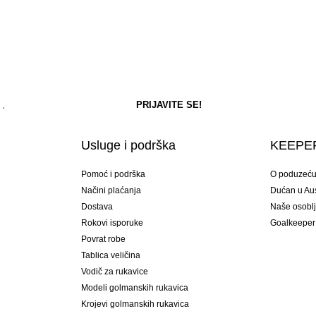
Usluge i podrška
KEEPER
Pomoć i podrška
O poduzeć
Načini plaćanja
Dućan u Aust
Dostava
Naše osobl
Rokovi isporuke
Goalkeeper
Povrat robe
Tablica veličina
Vodič za rukavice
Modeli golmanskih rukavica
Krojevi golmanskih rukavica