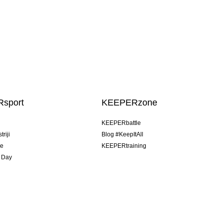
sport
KEEPERzone
u
KEEPERbattle
riji
Blog #KeepItAll
je
KEEPERtraining
 Day