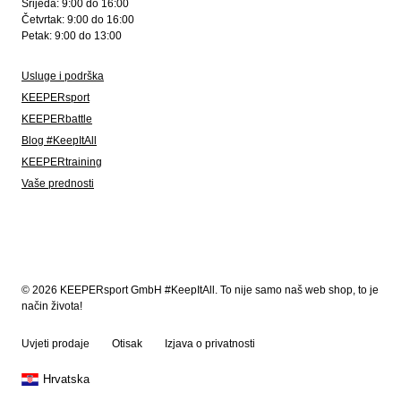
Srijeda: 9:00 do 16:00
Četvrtak: 9:00 do 16:00
Petak: 9:00 do 13:00
Usluge i podrška
KEEPERsport
KEEPERbattle
Blog #KeepItAll
KEEPERtraining
Vaše prednosti
© 2026 KEEPERsport GmbH #KeepItAll. To nije samo naš web shop, to je
način života!
Uvjeti prodaje
Otisak
Izjava o privatnosti
Hrvatska