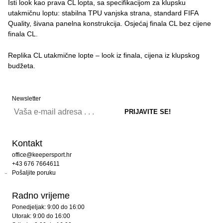
Isti look kao prava CL lopta, sa specifikacijom za klupsku
utakmičnu loptu: stabilna TPU vanjska strana, standard FIFA
Quality, šivana panelna konstrukcija. Osjećaj finala CL bez cijene
finala CL.
Replika CL utakmične lopte – look iz finala, cijena iz klupskog
budžeta.
Newsletter
Kontakt
office@keepersport.hr
+43 676 7664611
Pošaljite poruku
Radno vrijeme
Ponedjeljak: 9:00 do 16:00
Utorak: 9:00 do 16:00