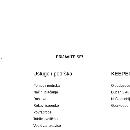
Usluge i podrška
KEEPER
Pomoć i podrška
O poduzeć
Načini plaćanja
Dućan u Aust
Dostava
Naše osobl
Rokovi isporuke
Goalkeeper
Povrat robe
Tablica veličina
Vodič za rukavice