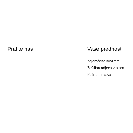
Pratite nas
Vaše prednosti
Zajamčena kvaliteta
Zaštitna odjeća vratara
Kućna dostava
Tisak sportske opreme
Posebni modeli
Ponuda setova