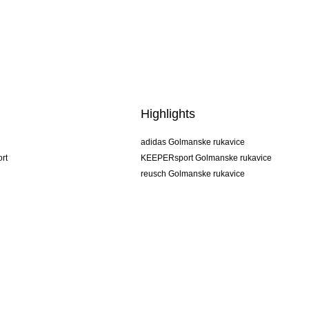
Highlights
adidas Golmanske rukavice
rt
KEEPERsport Golmanske rukavice
reusch Golmanske rukavice
uhlsport Golmanske rukavice
rehab Golmanske rukavice
keeper
NIKE Golmanske rukavice
PUMA Golmanske rukavice
SELLS Golmanske rukavice