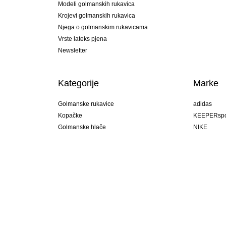
Modeli golmanskih rukavica
Krojevi golmanskih rukavica
Njega o golmanskim rukavicama
Vrste lateks pjena
Newsletter
Kategorije
Marke
Golmanske rukavice
adidas
Kopačke
KEEPERspo
Golmanske hlače
NIKE
Golmanski dresovi
Puma
Golmanske podhlače
REUSCH
Sells Goal
uhlsport
Elite Sport
rehab