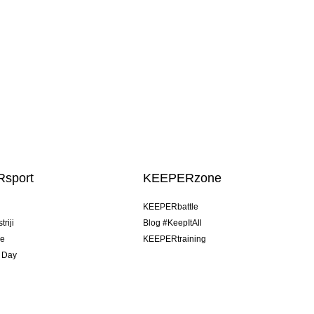
sport
KEEPERzone
u
KEEPERbattle
riji
Blog #KeepItAll
je
KEEPERtraining
 Day