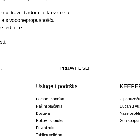
oj travi i tvrdom tlu kroz cijelu
nela s vodonepropusnošću
 jedinice.
ti.
Usluge i podrška
KEEPER
Pomoć i podrška
O poduzeć
Načini plaćanja
Dućan u Aust
Dostava
Naše osobl
Rokovi isporuke
Goalkeeper
Povrat robe
Tablica veličina