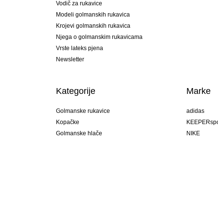
Vodič za rukavice
Modeli golmanskih rukavica
Krojevi golmanskih rukavica
Njega o golmanskim rukavicama
Vrste lateks pjena
Newsletter
Kategorije
Marke
Golmanske rukavice
adidas
Kopačke
KEEPERspo
Golmanske hlače
NIKE
Golmanski dresovi
Puma
Golmanske podhlače
REUSCH
Sells Goal
uhlsport
Elite Sport
rehab