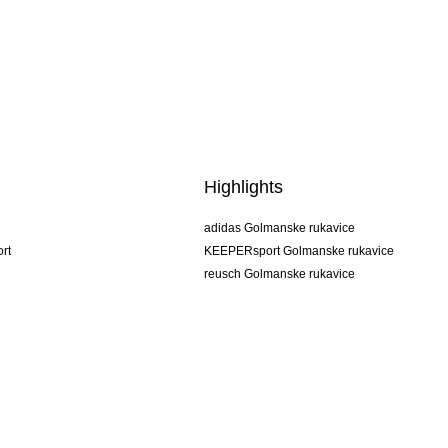
Highlights
adidas Golmanske rukavice
rt
KEEPERsport Golmanske rukavice
reusch Golmanske rukavice
uhlsport Golmanske rukavice
rehab Golmanske rukavice
keeper
NIKE Golmanske rukavice
PUMA Golmanske rukavice
SELLS Golmanske rukavice