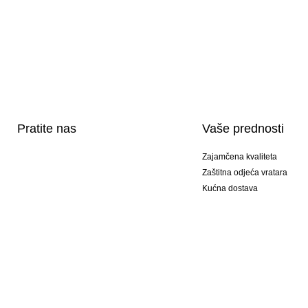
Pratite nas
Vaše prednosti
Zajamčena kvaliteta
Zaštitna odjeća vratara
Kućna dostava
Tisak sportske opreme
Posebni modeli
Ponuda setova