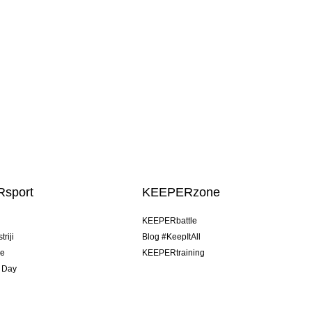
sport
KEEPERzone
u
KEEPERbattle
riji
Blog #KeepItAll
je
KEEPERtraining
 Day