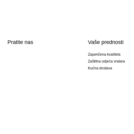
Pratite nas
Vaše prednosti
Zajamčena kvaliteta
Zaštitna odjeća vratara
Kućna dostava
Tisak sportske opreme
Posebni modeli
Ponuda setova
© 2026 KEEPERsport GmbH #KeepItAll. To nije samo naš web shop, to je način živ