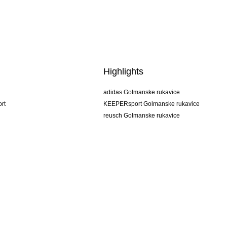
Highlights
adidas Golmanske rukavice
rt
KEEPERsport Golmanske rukavice
reusch Golmanske rukavice
uhlsport Golmanske rukavice
rehab Golmanske rukavice
keeper
NIKE Golmanske rukavice
PUMA Golmanske rukavice
SELLS Golmanske rukavice
Uvjeti prodaje
Otisak