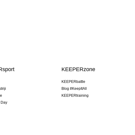
sport
KEEPERzone
u
KEEPERbattle
riji
Blog #KeepItAll
je
KEEPERtraining
 Day