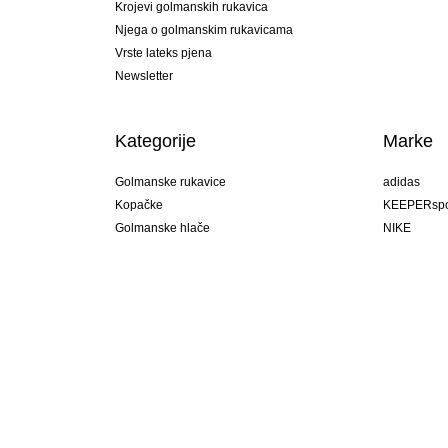
Krojevi golmanskih rukavica
Njega o golmanskim rukavicama
Vrste lateks pjena
Newsletter
Kategorije
Marke
Golmanske rukavice
adidas
Kopačke
KEEPERspo
Golmanske hlače
NIKE
Golmanski dresovi
Puma
Golmanske podhlače
REUSCH
Sells Goal
uhlsport
Elite Sport
rehab
Hrvatska
ota!