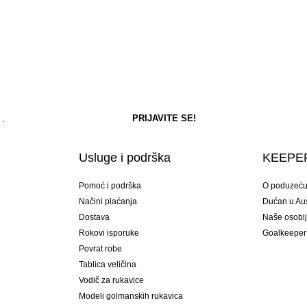
Usluge i podrška
KEEPER
Pomoć i podrška
O poduzeć
Načini plaćanja
Dućan u Aust
Dostava
Naše osobl
Rokovi isporuke
Goalkeeper
Povrat robe
Tablica veličina
Vodič za rukavice
Modeli golmanskih rukavica