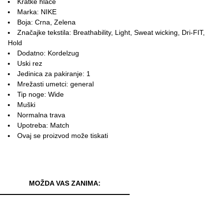
Kratke hlače
Marka: NIKE
Boja: Crna, Zelena
Značajke tekstila: Breathability, Light, Sweat wicking, Dri-FIT,
Hold
Dodatno: Kordelzug
Uski rez
Jedinica za pakiranje: 1
Mrežasti umetci: general
Tip noge: Wide
Muški
Normalna trava
Upotreba: Match
Ovaj se proizvod može tiskati
MOŽDA VAS ZANIMA: