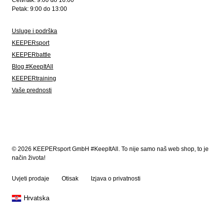
Četvrtak: 9:00 do 16:00
Petak: 9:00 do 13:00
Usluge i podrška
KEEPERsport
KEEPERbattle
Blog #KeepItAll
KEEPERtraining
Vaše prednosti
© 2026 KEEPERsport GmbH #KeepItAll. To nije samo naš web shop, to je
način života!
Uvjeti prodaje
Otisak
Izjava o privatnosti
Hrvatska