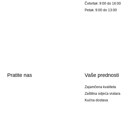
Četvrtak: 9:00 do 16:00
Petak: 9:00 do 13:00
Pratite nas
Vaše prednosti
Zajamčena kvaliteta
Zaštitna odjeća vratara
Kućna dostava
Tisak sportske opreme
Posebni modeli
Ponuda setova