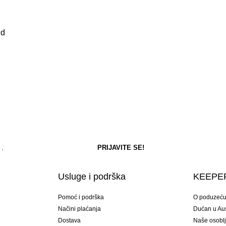
ld
Usluge i podrška
KEEPER
Pomoć i podrška
O poduzeć
Načini plaćanja
Dućan u Aust
Dostava
Naše osobl