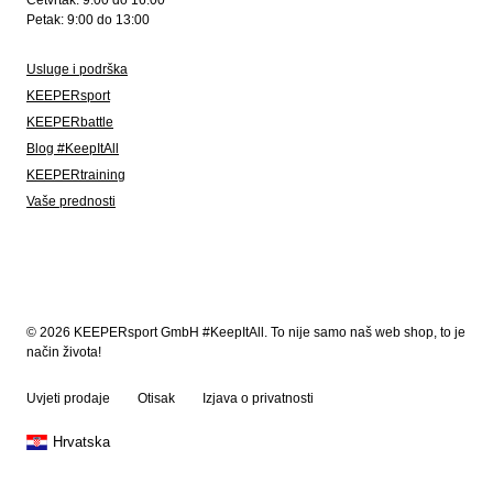
Četvrtak: 9:00 do 16:00
Petak: 9:00 do 13:00
Usluge i podrška
KEEPERsport
KEEPERbattle
Blog #KeepItAll
KEEPERtraining
Vaše prednosti
© 2026 KEEPERsport GmbH #KeepItAll. To nije samo naš web shop, to je
način života!
Uvjeti prodaje
Otisak
Izjava o privatnosti
Hrvatska