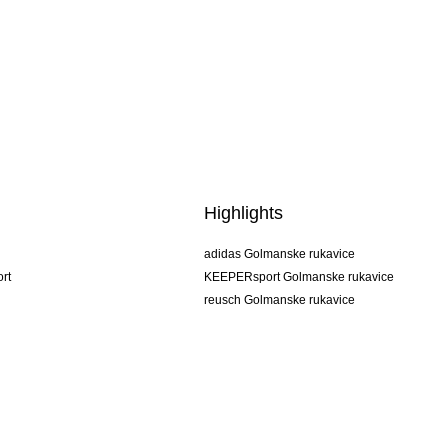
Highlights
adidas Golmanske rukavice
rt
KEEPERsport Golmanske rukavice
reusch Golmanske rukavice
uhlsport Golmanske rukavice
rehab Golmanske rukavice
keeper
NIKE Golmanske rukavice
PUMA Golmanske rukavice
SELLS Golmanske rukavice