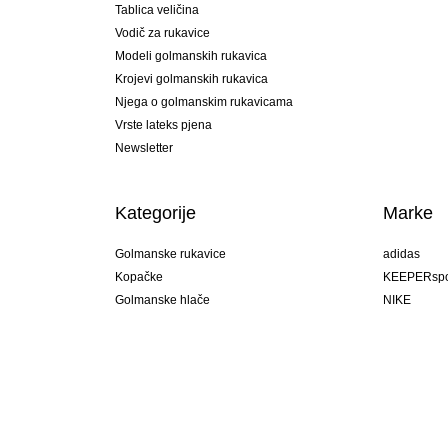
Tablica veličina
Vodič za rukavice
Modeli golmanskih rukavica
Krojevi golmanskih rukavica
Njega o golmanskim rukavicama
Vrste lateks pjena
Newsletter
Kategorije
Marke
Golmanske rukavice
adidas
Kopačke
KEEPERspo
Golmanske hlače
NIKE
Golmanski dresovi
Puma
Golmanske podhlače
REUSCH
Sells Goal
uhlsport
Elite Sport
rehab