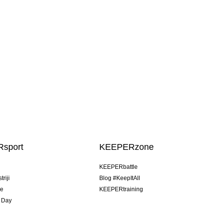
sport
KEEPERzone
u
KEEPERbattle
riji
Blog #KeepItAll
je
KEEPERtraining
 Day