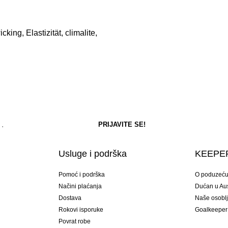
king, Elastizität, climalite,
Usluge i podrška
KEEPER
Pomoć i podrška
O poduzeć
Načini plaćanja
Dućan u Aust
Dostava
Naše osobl
Rokovi isporuke
Goalkeeper
Povrat robe