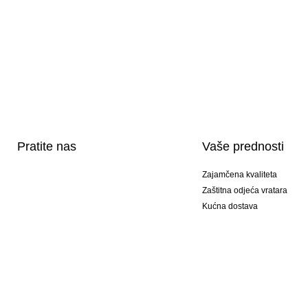
Pratite nas
Vaše prednosti
Zajamčena kvaliteta
Zaštitna odjeća vratara
Kućna dostava
Tisak sportske opreme
Posebni modeli
Ponuda setova