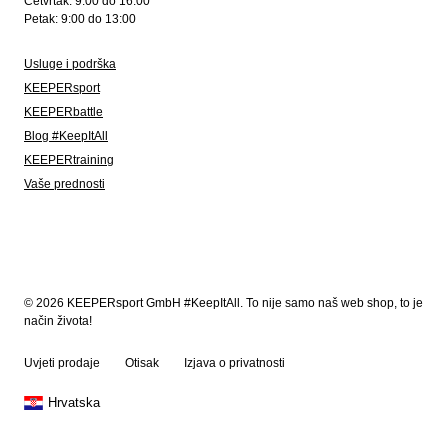
Četvrtak: 9:00 do 16:00
Petak: 9:00 do 13:00
Usluge i podrška
KEEPERsport
KEEPERbattle
Blog #KeepItAll
KEEPERtraining
Vaše prednosti
© 2026 KEEPERsport GmbH #KeepItAll. To nije samo naš web shop, to je
način života!
Uvjeti prodaje
Otisak
Izjava o privatnosti
Hrvatska