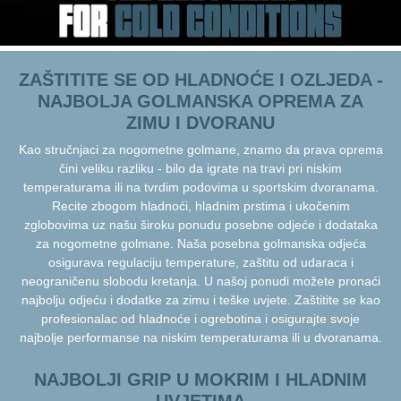
ZAŠTITITE SE OD HLADNOĆE I OZLJEDA -
NAJBOLJA GOLMANSKA OPREMA ZA
ZIMU I DVORANU
Kao stručnjaci za nogometne golmane, znamo da prava oprema
čini veliku razliku - bilo da igrate na travi pri niskim
temperaturama ili na tvrdim podovima u sportskim dvoranama.
Recite zbogom hladnoći, hladnim prstima i ukočenim
zglobovima uz našu široku ponudu posebne odjeće i dodataka
za nogometne golmane. Naša posebna golmanska odjeća
osigurava regulaciju temperature, zaštitu od udaraca i
neograničenu slobodu kretanja. U našoj ponudi možete pronaći
najbolju odjeću i dodatke za zimu i teške uvjete. Zaštitite se kao
profesionalac od hladnoće i ogrebotina i osigurajte svoje
najbolje performanse na niskim temperaturama ili u dvoranama.
NAJBOLJI GRIP U MOKRIM I HLADNIM