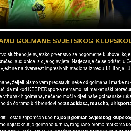
AMO GOLMANE SVJETSKOG KLUPSKO
tvo službeno je svjetsko prvenstvo za nogometne klubove, koje 
čadi sudionica iz cijelog svijeta. Natjecanje će se održati u
 vještine na dvanaest impresivnih stadiona između 14. lipnja i 1
mane, željeli bismo vam predstaviti neke od golmana i marke r
Budući da mi kod KEEPERsport-a nemamo isti marketinški proraču
e vrhunskih golmana, nećemo moći vidjeti naše golmanske ruk
avno da će tamo biti brendovi poput
adidasa
,
reuscha
,
uhlsport
diti i ostati zapamćen kao
najbolji golman Svjetskog klupsko
mo najistaknutije golmane turnira, rangirane prema markama k