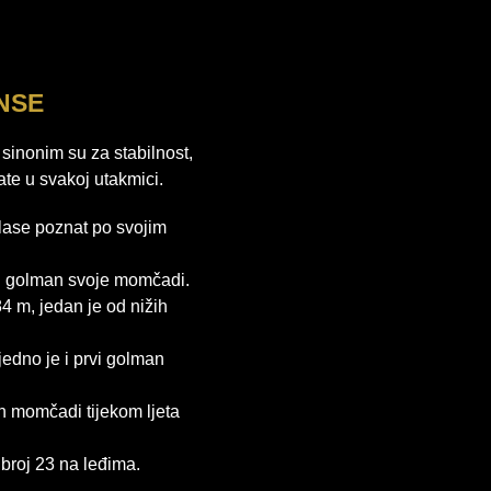
NSE
sinonim su za stabilnost,
te u svakoj utakmici.
klase poznat po svojim
rvi golman svoje momčadi.
84 m, jedan je od nižih
ujedno je i prvi golman
n momčadi tijekom ljeta
 broj 23 na leđima.