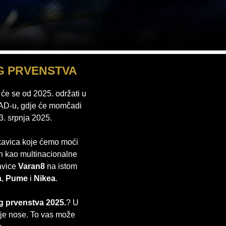
G PRVENSTVA
će se od 2025. održati u
 SAD-u, gdje će momčadi
3. srpnja 2025.
ukavica koje ćemo moći
n kao multinacionalne
avice
Varan8
na istom
a
,
Pume
i
Nikea
.
g prvenstva 2025.
? U
oje nose. To vas može