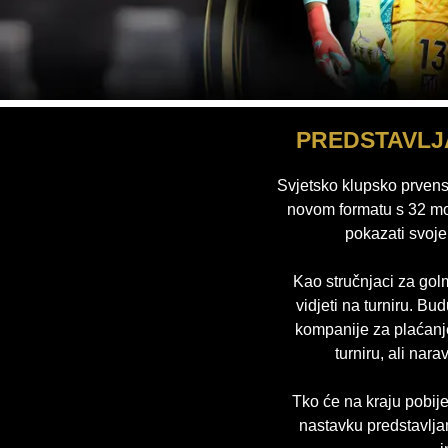
PREDSTAVLJ
Svjetsko klupsko prvens
novom formatu s 32 mom
pokazati svoje
Kao stručnjaci za gol
vidjeti na turniru. 
kompanije za plaćanj
turniru, ali nar
Tko će na kraju pobije
nastavku predstavlja