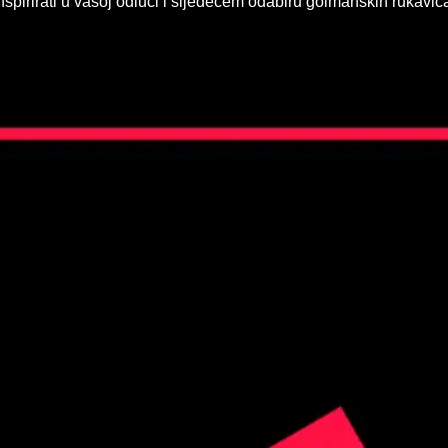
nspirirati u vašoj odluci i sljedećem odabiru golmanskih rukavic