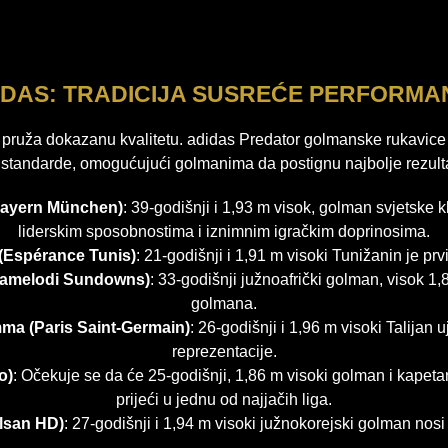
IDAS: TRADICIJA SUSREĆE PERFORMA
pruža dokazanu kvalitetu. adidas Predator golmanske rukavice 
 standarde, omogućujući golmanima da postignu najbolje rezulta
Bayern München)
: 39-godišnji i 1,93 m visok, golman svjetske 
liderskim sposobnostima i iznimnim igračkim doprinosima.
Espérance Tunis)
: 21-godišnji i 1,91 m visoki Tunižanin je p
Mamelodi Sundowns)
: 33-godišnji južnoafrički golman, visok 1,
golmana.
ma (Paris Saint-Germain)
: 26-godišnji i 1,96 m visoki Talijan 
reprezentacije.
o)
: Očekuje se da će 25-godišnji, 1,86 m visoki golman i kapeta
prijeći u jednu od najjačih liga.
lsan HD)
: 27-godišnji i 1,94 m visoki južnokorejski golman nosi