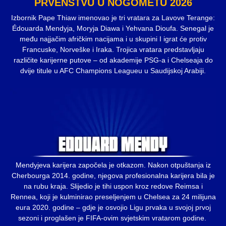
PRVENSTVU U NOGOMETU 2026
Izbornik Pape Thiaw imenovao je tri vratara za Lavove Terange:
Édouarda Mendyja, Moryja Diawa i Yehvana Dioufa. Senegal je
među najjačim afričkim nacijama i u skupini I igrat će protiv
Francuske, Norveške i Iraka. Trojica vratara predstavljaju
različite karijerne putove – od akademije PSG-a i Chelseaja do
dvije titule u AFC Champions Leagueu u Saudijskoj Arabiji.
Mendyjeva karijera započela je otkazom. Nakon otpuštanja iz
Cherbourga 2014. godine, njegova profesionalna karijera bila je
na rubu kraja. Slijedio je tihi uspon kroz redove Reimsa i
Rennea, koji je kulminirao preseljenjem u Chelsea za 24 milijuna
eura 2020. godine – gdje je osvojio Ligu prvaka u svojoj prvoj
sezoni i proglašen je FIFA-ovim svjetskim vratarom godine.