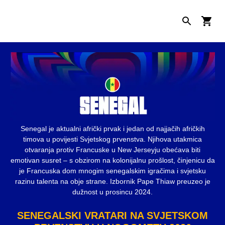
Senegal je aktualni afrički prvak i jedan od najjačih afričkih
timova u povijesti Svjetskog prvenstva. Njihova utakmica
otvaranja protiv Francuske u New Jerseyju obećava biti
emotivan susret – s obzirom na kolonijalnu prošlost, činjenicu da
je Francuska dom mnogim senegalskim igračima i svjetsku
razinu talenta na obje strane. Izbornik Pape Thiaw preuzeo je
dužnost u prosincu 2024.
SENEGALSKI VRATARI NA SVJETSKOM