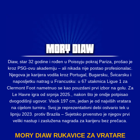
Diaw, star 32 godine i rođen u Poissyju pokraj Pariza, prošao je
kroz PSG-ovu akademiju – ali nikada nije postao profesionalac.
Njegova je karijera vodila kroz Portugal, Bugarsku, Švicarsku i
naposljetku natrag u Francusku: u 67 utakmica Ligue 1 za
Clermont Foot nametnuo se kao pouzdani prvi izbor na golu. Za
Le Havre igra od srpnja 2025., nakon što je ondje potpisao
dvogodišnji ugovor. Visok 197 cm, jedan je od najviših vratara
na cijelom turniru. Svoj je reprezentativni debi ostvario tek u
lipnju 2023. protiv Brazila – Svjetsko prvenstvo je njegov prvi
veliki nastup i zaslužena nagrada za karijeru bez prečaca.
MORY DIAW RUKAVICE ZA VRATARE