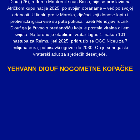
Diouf (26), rođen u Montreuil-sous-Boisu, nije se proslavio na
Afričkom kupu nacija 2025. po svojim obranama – već po svojoj
odanosti. U finalu protiv Maroka, dječaci koji donose loptu i
protivnički igrači više su puta pokušali uzeti Mendyjev ručnik.
Diouf ga je čuvao s predanošću koja je postala viralna diljem
svijeta. Na terenu je etablirani vratar Ligue 1: nakon 101
nastupa za Reims, ljeti 2025. pridružio se OGC Niceu za 7
milijuna eura, potpisavši ugovor do 2030. On je senegalski
vratarski adut za sljedećih desetljeće.
YEHVANN DIOUF NOGOMETNE KOPAČKE