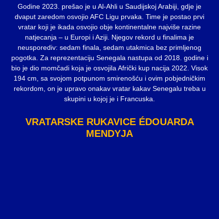
Godine 2023. prešao je u Al-Ahli u Saudijskoj Arabiji, gdje je
dvaput zaredom osvojio AFC Ligu prvaka. Time je postao prvi
vratar koji je ikada osvojio obje kontinentalne najviše razine
natjecanja – u Europi i Aziji. Njegov rekord u finalima je
neusporediv: sedam finala, sedam utakmica bez primljenog
pogotka. Za reprezentaciju Senegala nastupa od 2018. godine i
bio je dio momčadi koja je osvojila Afrički kup nacija 2022. Visok
194 cm, sa svojom potpunom smirenošću i ovim pobjedničkim
rekordom, on je upravo onakav vratar kakav Senegalu treba u
skupini u kojoj je i Francuska.
VRATARSKE RUKAVICE ÉDOUARDA
MENDYJA