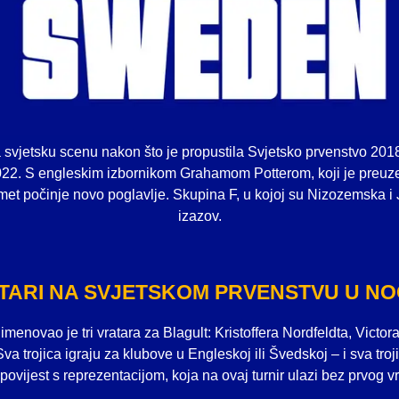
svjetsku scenu nakon što je propustila Svjetsko prvenstvo 2018.
022. S engleskim izbornikom Grahamom Potterom, koji je preuze
et počinje novo poglavlje. Skupina F, u kojoj su Nizozemska i J
izazov.
TARI NA SVJETSKOM PRVENSTVU U N
menovao je tri vratara za Blagult: Kristoffera Nordfeldta, Vict
va trojica igraju za klubove u Engleskoj ili Švedskoj – i sva tr
povijest s reprezentacijom, koja na ovaj turnir ulazi bez prvog vr