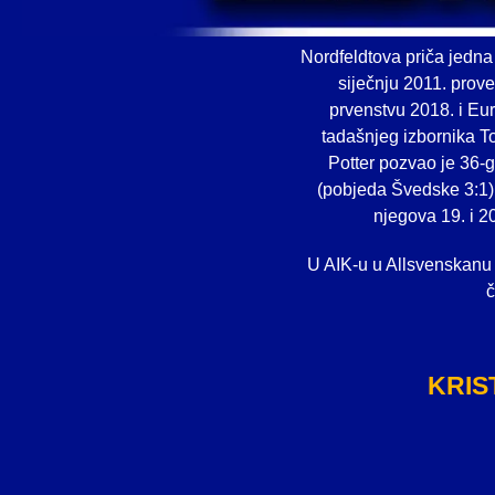
Nordfeldtova priča jedna
siječnju 2011. prove
prvenstvu 2018. i Eu
tadašnjeg izbornika T
Potter pozvao je 36-
(pobjeda Švedske 3:1) i
njegova 19. i 2
U AIK-u u Allsvenskanu 
č
KRIS