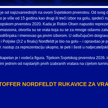
 je od najizvanrednijih na ovom Svjetskom prvenstvu. Od svog d
o je više od 15 godina kao drugi ili treći izbor na golu, sjedeći 
ropskom prvenstvu 2020. Kada je Robin Olsen napustio reprez
omassona, otvorila su se vrata koja su se za mnoge odavno zatv
godišnjaka i imenovao ga prvim izborom. U odlučujućim doigrava
 Poljske (3:2 u finalu) Nordfeldt je bio na golu – i opravdao je po
0. nastup za reprezentaciju ukupno, te peti i šesti u natjecatelj
kapetan je i vodeća figura. Tijekom Svjetskog prvenstva 2026. i
ini jednim od najstarijih prvih izabranih vratara na cijelom turnir
TOFFER NORDFELDT RUKAVICE ZA VR