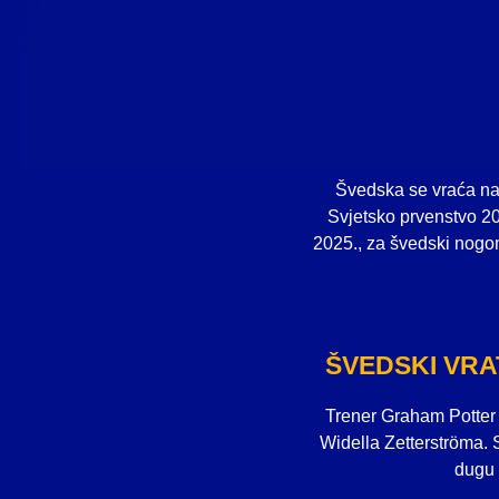
Švedska se vraća na 
Svjetsko prvenstvo 2
2025., za švedski nogom
ŠVEDSKI VRA
Trener Graham Potter i
Widella Zetterströma. S
dugu 