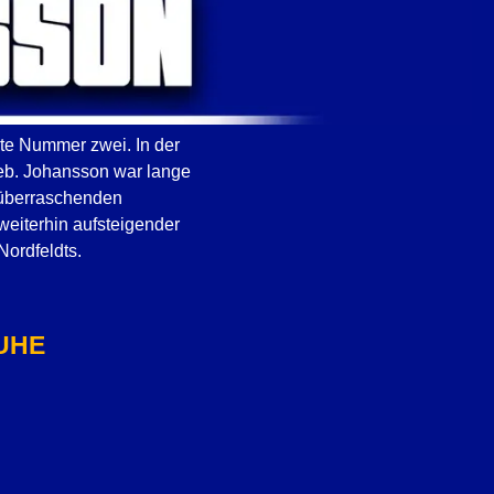
rte Nummer zwei. In der
ieb. Johansson war lange
 überraschenden
weiterhin aufsteigender
Nordfeldts.
UHE