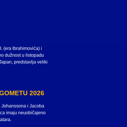
 (era Ibrahimovića) i
o dužnost u listopadu
apan, predstavlja veliki
OGOMETU 2026
ora Johanssona i Jacoba
ojica imaju neuobičajeno
atara.