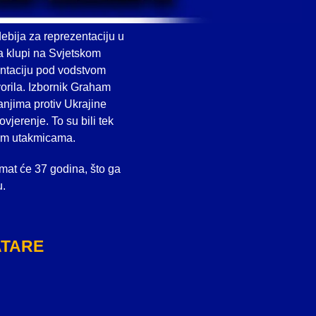
ebija za reprezentaciju u
na klupi na Svjetskom
entaciju pod vodstvom
orila. Izbornik Graham
njima protiv Ukrajine
vjerenje. To su bili tek
skim utakmicama.
mat će 37 godina, što ga
u.
ATARE