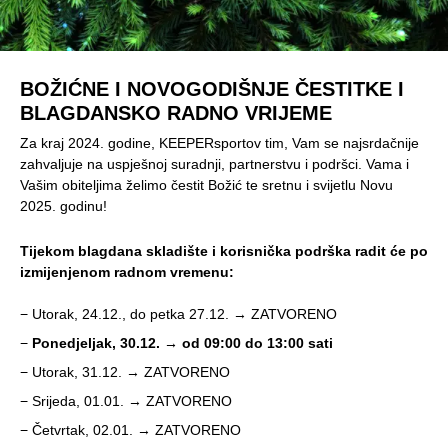
BOŽIĆNE I NOVOGODIŠNJE ČESTITKE I
BLAGDANSKO RADNO VRIJEME
Za kraj 2024. godine, KEEPERsportov tim, Vam se najsrdačnije
zahvaljuje na uspješnoj suradnji, partnerstvu i podršci. Vama i
Vašim obiteljima želimo čestit Božić te sretnu i svijetlu Novu
2025. godinu!
Tijekom blagdana skladište i korisnička podrška radit će po
izmijenjenom radnom vremenu:
− Utorak, 24.12., do petka 27.12. → ZATVORENO
−
Ponedjeljak, 30.12. → od 09:00 do 13:00 sati
− Utorak, 31.12. → ZATVORENO
− Srijeda, 01.01. → ZATVORENO
− Četvrtak, 02.01. → ZATVORENO