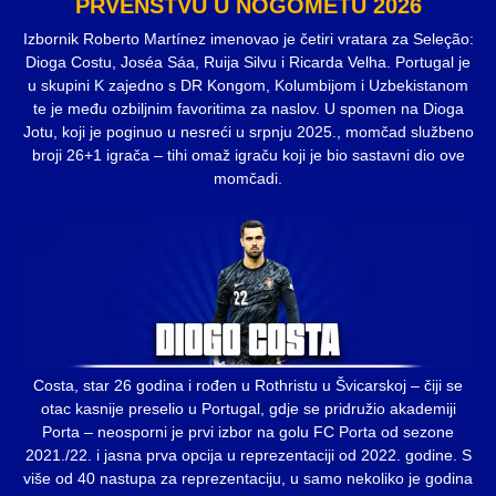
PRVENSTVU U NOGOMETU 2026
Izbornik Roberto Martínez imenovao je četiri vratara za Seleção:
Dioga Costu, Joséa Sáa, Ruija Silvu i Ricarda Velha. Portugal je
u skupini K zajedno s DR Kongom, Kolumbijom i Uzbekistanom
te je među ozbiljnim favoritima za naslov. U spomen na Dioga
Jotu, koji je poginuo u nesreći u srpnju 2025., momčad službeno
broji 26+1 igrača – tihi omaž igraču koji je bio sastavni dio ove
momčadi.
Costa, star 26 godina i rođen u Rothristu u Švicarskoj – čiji se
otac kasnije preselio u Portugal, gdje se pridružio akademiji
Porta – neosporni je prvi izbor na golu FC Porta od sezone
2021./22. i jasna prva opcija u reprezentaciji od 2022. godine. S
više od 40 nastupa za reprezentaciju, u samo nekoliko je godina