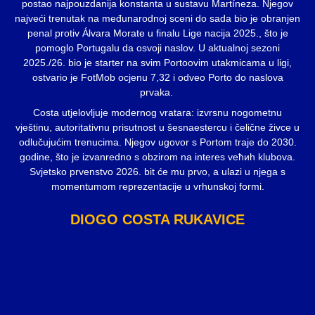
postao najpouzdanija konstanta u sustavu Martíneza. Njegov
najveći trenutak na međunarodnoj sceni do sada bio je obranjen
penal protiv Álvara Morate u finalu Lige nacija 2025., što je
pomoglo Portugalu da osvoji naslov. U aktualnoj sezoni
2025./26. bio je starter na svim Portoovim utakmicama u ligi,
ostvario je FotMob ocjenu 7,32 i odveo Porto do naslova
prvaka.
Costa utjelovljuje modernog vratara: izvrsnu nogometnu
vještinu, autoritativnu prisutnost u šesnaestercu i čelične živce u
odlučujućim trenucima. Njegov ugovor s Portom traje do 2030.
godine, što je izvanredno s obzirom na interes veћиh klubova.
Svjetsko prvenstvo 2026. bit će mu prvo, a ulazi u njega s
momentumom reprezentacije u vrhunskoj formi.
DIOGO COSTA RUKAVICE