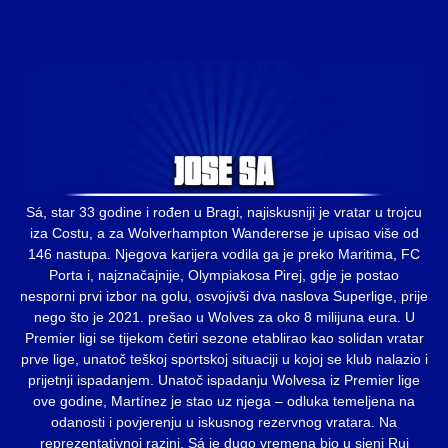
Sá, star 33 godine i rođen u Bragi, najiskusniji je vratar u trojcu
iza Costu, a za Wolverhampton Wandererse je upisao više od
146 nastupa. Njegova karijera vodila ga je preko Maritima, FC
Porta i, najznačajnije, Olympiakosa Pirej, gdje je postao
nesporni prvi izbor na golu, osvojivši dva naslova Superlige, prije
nego što je 2021. prešao u Wolves za oko 8 milijuna eura. U
Premier ligi se tijekom četiri sezone etablirao kao solidan vratar
prve lige, unatoč teškoj sportskoj situaciji u kojoj se klub nalazio i
prijetnji ispadanjem. Unatoč ispadanju Wolvesa iz Premier lige
ove godine, Martínez je stao uz njega – odluka temeljena na
odanosti i povjerenju u iskusnog rezervnog vratara. Na
reprezentativnoj razini, Sá je dugo vremena bio u sjeni Rui