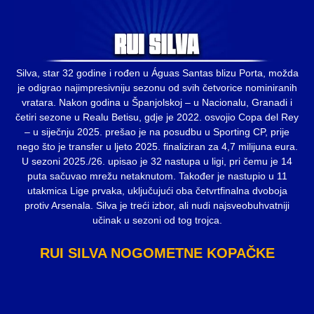
Silva, star 32 godine i rođen u Águas Santas blizu Porta, možda
je odigrao najimpresivniju sezonu od svih četvorice nominiranih
vratara. Nakon godina u Španjolskoj – u Nacionalu, Granadi i
četiri sezone u Realu Betisu, gdje je 2022. osvojio Copa del Rey
– u siječnju 2025. prešao je na posudbu u Sporting CP, prije
nego što je transfer u ljeto 2025. finaliziran za 4,7 milijuna eura.
U sezoni 2025./26. upisao je 32 nastupa u ligi, pri čemu je 14
puta sačuvao mrežu netaknutom. Također je nastupio u 11
utakmica Lige prvaka, uključujući oba četvrtfinalna dvoboja
protiv Arsenala. Silva je treći izbor, ali nudi najsveobuhvatniji
učinak u sezoni od tog trojca.
RUI SILVA NOGOMETNE KOPAČKE