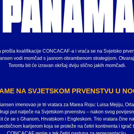
prošla kvalifikacije CONCACAF-a i vraća se na Svjetsko prvens
ansen vodi momčad s jasnom obrambenom strategijom. Otvaraju
Torontu bit će izravan okršaj dviju slično jakih momčadi.
NAME NA SVJETSKOM PRVENSTVU U NO
iansen imenovao je tri vratara za Marea Roju: Luisa Mejiju, Or
ugi put natječe na Svjetskom prvenstvu – nakon svog povijesno
it će se s Ghanom, Hrvatskom i Engleskom. Trio vratara čine naj
 neobičnom karijerom koja se proteže na četiri kontinenta i igrač
CONCACAF regije s tek četiri nastupa za reprezentaciju.