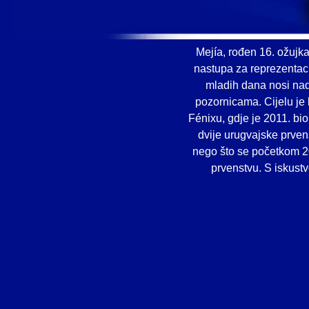
Mejía, rođen 16. ožujka
nastupa za reprezentaci
mladih dana nosi nadi
pozornicama. Cijelu je
Fénixu, gdje je 2011. bi
dvije urugvajske prven
nego što se početkom 20
prvenstvu. S iskustv