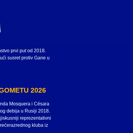
tvo prvi put od 2018.
ći susret protiv Gane u
GOMETU 2026
landa Mosquera i Césara
g debija u Rusiji 2018.
iskusniji reprezentativni
 trećerazrednog kluba iz