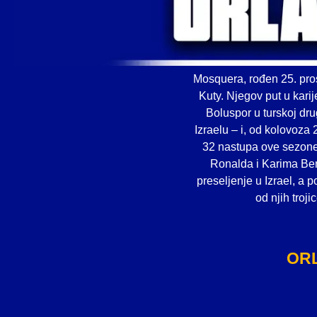
Mosquera, rođen 25. pro
Kuty. Njegov put u kari
Boluspor u turskoj dru
Izraelu – i, od kolovoza 
32 nastupa ove sezone
Ronalda i Karima Ben
preseljenje u Izrael, a p
od njih troj
OR