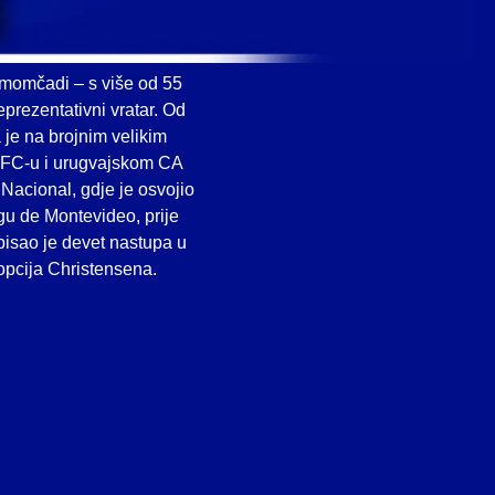
u momčadi – s više od 55
prezentativni vratar. Od
 je na brojnim velikim
o FC-u i urugvajskom CA
Nacional, gdje je osvojio
gu de Montevideo, prije
pisao je devet nastupa u
 opcija Christensena.