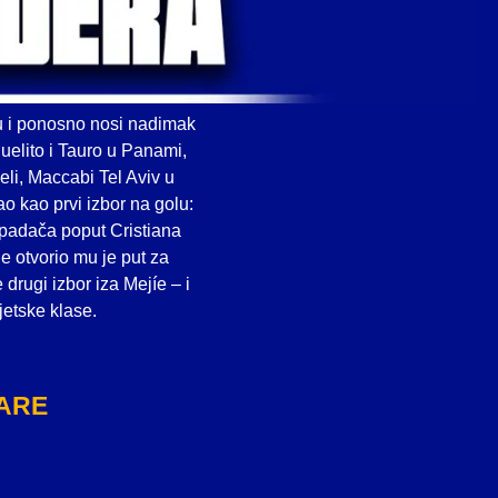
u i ponosno nosi nadimak
uelito i Tauro u Panami,
eli, Maccabi Tel Aviv u
ao kao prvi izbor na golu:
padača poput Cristiana
 otvorio mu je put za
 drugi izbor iza Mejíe – i
jetske klase.
ARE