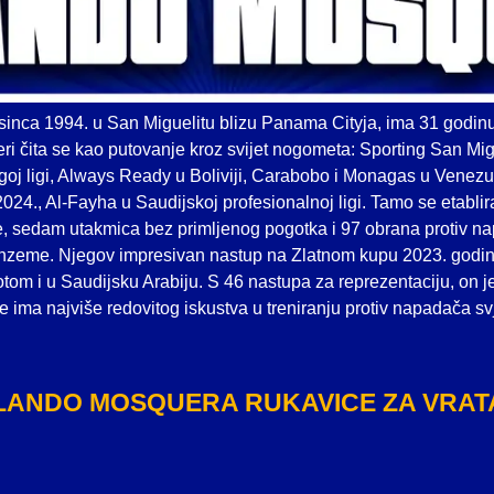
sinca 1994. u San Miguelitu blizu Panama Cityja, ima 31 godin
jeri čita se kao putovanje kroz svijet nogometa: Sporting San Mig
goj ligi, Always Ready u Boliviji, Carabobo i Monagas u Venezu
2024., Al-Fayha u Saudijskoj profesionalnoj ligi. Tamo se etablir
, sedam utakmica bez primljenog pogotka i 97 obrana protiv na
zeme. Njegov impresivan nastup na Zlatnom kupu 2023. godine
otom i u Saudijsku Arabiju. S 46 nastupa za reprezentaciju, on je
ice ima najviše redovitog iskustva u treniranju protiv napadača sv
LANDO MOSQUERA RUKAVICE ZA VRAT