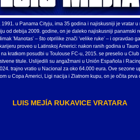
 1991. u Panama Cityju, ima 35 godina i najiskusniji je vratar 
ju od debija 2009. godine, on je daleko najiskusniji panamski re
mak 'Manotas' – što otprilike znači 'velike ruke' – i opravdao ga
 karijeru proveo u Latinskoj Americi: nakon ranih godina u Taur
o na kratkom posudbi u Toulouse FC-u, 2015. se preselio u Club 
stvene titule. Uslijedili su angažmani u Unión Española i Racin
24. trajno vratio u Nacional za oko 64.000 eura. Ove sezone u
om u Copa Americi, Ligi nacija i Zlatnom kupu, on je očita prva
LUIS MEJÍA RUKAVICE VRATARA