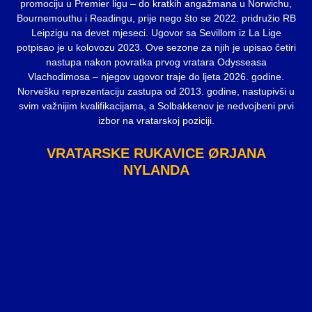
promociju u Premier ligu – do kratkih angažmana u Norwichu,
Bournemouthu i Readingu, prije nego što se 2022. pridružio RB
Leipzigu na devet mjeseci. Ugovor sa Sevillom iz La Lige
potpisao je u kolovozu 2023. Ove sezone za njih je upisao četiri
nastupa nakon povratka prvog vratara Odysseasa
Vlachodimosa – njegov ugovor traje do ljeta 2026. godine.
Norvešku reprezentaciju zastupa od 2013. godine, nastupivši u
svim važnijim kvalifikacijama, a Solbakkenov je nedvojbeni prvi
izbor na vratarskoj poziciji.
VRATARSKE RUKAVICE ØRJANA
NYLANDA