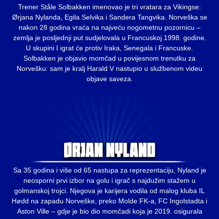
Trener Ståle Solbakken imenovao je tri vratara za Vikingse:
Ørjana Nylanda, Egila Selvika i Sandera Tangvika. Norveška se
nakon 28 godina vraća na najveću nogometnu pozornicu –
zemlja je posljednji put sudjelovala u Francuskoj 1998. godine.
U skupini I igrat će protiv Iraka, Senegala i Francuske.
Solbakken je objavio momčad u povijesnom trenutku za
Norvešku: sam je kralj Harald V nastupio u službenom videu
objave saveza.
Sa 35 godina i više od 65 nastupa za reprezentaciju, Nyland je
neosporni prvi izbor na golu i igrač s najdužim stažem u
golmanskoj trojci. Njegova je karijera vodila od malog kluba IL
Hødd na zapadu Norveške, preko Molde FK-a, FC Ingolstadta i
Aston Ville – gdje je bio dio momčadi koja je 2019. osigurala