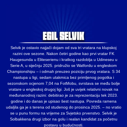
Selvik je ostavio najjači dojam od sva tri vratara na klupskoj
razini ove sezone. Nakon četiri godine kao prvi vratar FK
Haugesunda u Eliteserienu i kratkog razdoblja u Udineseu u
Serie A, u siječnju 2025. pridružio se Watfordu u engleskom
Championshipu – i odmah preuzeo poziciju prvog vratara. S 34
nastupa u ligi, sedam utakmica bez primljenog pogotka i
sezonskom ocjenom 7,04 na FotMobu, svrstava se među bolje
vratare u engleskoj drugoj ligi. Još je uvijek relativni novak na
međunarodnoj razini: debitirao je za reprezentaciju tek 2023.
godine i do danas je upisao šest nastupa. Povreda ramena
udaljila ga je s terena od studenog do prosinca 2025. – no vratio
se u punu formu na vrijeme za Svjetsko prvenstvo. Selvik je
Solbakkena drugi izbor na golu i realan kandidat za početnu
postavu u budućnosti.