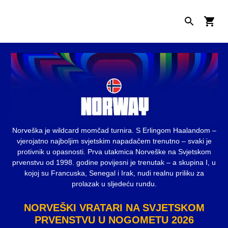
Norveška je wildcard momčad turnira. S Erlingom Haalandom –
vjerojatno najboljim svjetskim napadačem trenutno – svaki je
protivnik u opasnosti. Prva utakmica Norveške na Svjetskom
prvenstvu od 1998. godine povijesni je trenutak – a skupina I, u
kojoj su Francuska, Senegal i Irak, nudi realnu priliku za
prolazak u sljedeću rundu.
NORVEŠKI VRATARI NA SVJETSKOM
PRVENSTVU U NOGOMETU 2026