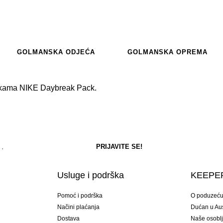
GOLMANSKA ODJEĆA
GOLMANSKA OPREMA
ačkama NIKE Daybreak Pack.
Usluge i podrška
KEEPER
Pomoć i podrška
O poduzeć
Načini plaćanja
Dućan u Aust
Dostava
Naše osobl