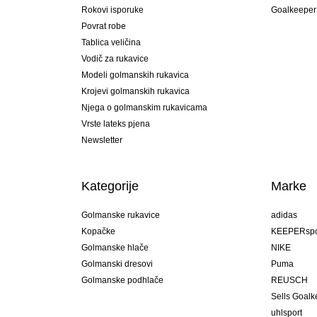
Rokovi isporuke
Goalkeeper
Povrat robe
Tablica veličina
Vodič za rukavice
Modeli golmanskih rukavica
Krojevi golmanskih rukavica
Njega o golmanskim rukavicama
Vrste lateks pjena
Newsletter
Kategorije
Marke
Golmanske rukavice
adidas
Kopačke
KEEPERspo
Golmanske hlače
NIKE
Golmanski dresovi
Puma
Golmanske podhlače
REUSCH
Sells Goal
uhlsport