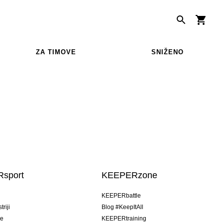
ZA TIMOVE
SNIŽENO
sport
KEEPERzone
u
KEEPERbattle
riji
Blog #KeepItAll
je
KEEPERtraining