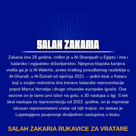
Zakaria ima 26 godina, rođen je u Al-Sharqiyah u Egiptu i ima i
katarsko i egipatsko državljanstvo. Njegova klupska karijera
vodila ga je iz Al-Wakrhe, preko kratkog posudbenog razdoblja u
Al-Gharafi, u Al-Duhail od siječnja 2021. – jedini klub u Kataru
koji u svojim redovima ima trenere katarske reprezentacije
poput Marca Verratija i druge vrhunske europske igrače. Ove
sezone on je tamo prvi izbor na golu, s 30 nastupa u ligi. S tek
šest nastupa za reprezentaciju od 2022. godine, on je najmanje
iskusan reprezentativni vratar od njih trojice, no stekao je
Lopetegijevo povjerenje dosljednim nastupima u klubu.
SALAH ZAKARIA RUKAVICE ZA VRATARE