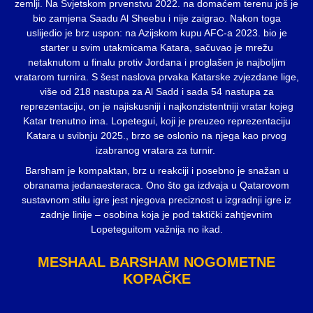
zemlji. Na Svjetskom prvenstvu 2022. na domaćem terenu još je
bio zamjena Saadu Al Sheebu i nije zaigrao. Nakon toga
uslijedio je brz uspon: na Azijskom kupu AFC-a 2023. bio je
starter u svim utakmicama Katara, sačuvao je mrežu
netaknutom u finalu protiv Jordana i proglašen je najboljim
vratarom turnira. S šest naslova prvaka Katarske zvjezdane lige,
više od 218 nastupa za Al Sadd i sada 54 nastupa za
reprezentaciju, on je najiskusniji i najkonzistentniji vratar kojeg
Katar trenutno ima. Lopetegui, koji je preuzeo reprezentaciju
Katara u svibnju 2025., brzo se oslonio na njega kao prvog
izabranog vratara za turnir.
Barsham je kompaktan, brz u reakciji i posebno je snažan u
obranama jedanaesteraca. Ono što ga izdvaja u Qatarovom
sustavnom stilu igre jest njegova preciznost u izgradnji igre iz
zadnje linije – osobina koja je pod taktički zahtjevnim
Lopeteguitom važnija no ikad.
MESHAAL BARSHAM NOGOMETNE
KOPAČKE