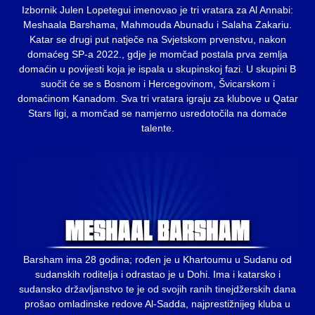
Izbornik Julen Lopetegui imenovao je tri vratara za Al Annabi:
Meshaala Barshama, Mahmouda Abunadu i Salaha Zakariu.
Katar se drugi put natječe na Svjetskom prvenstvu, nakon
domaćeg SP-a 2022., gdje je momčad postala prva zemlja
domaćin u povijesti koja je ispala u skupinskoj fazi. U skupini B
suočit će se s Bosnom i Hercegovinom, Švicarskom i
domaćinom Kanadom. Sva tri vratara igraju za klubove u Qatar
Stars ligi, a momčad se namjerno usredotočila na domaće
talente.
Barsham ima 28 godina; rođen je u Khartoumu u Sudanu od
sudanskih roditelja i odrastao je u Dohi. Ima i katarsko i
sudansko državljanstvo te je od svojih ranih tinejdžerskih dana
prošao omladinske redove Al-Sadda, najprestižnijeg kluba u