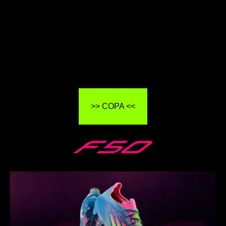
>> COPA <<