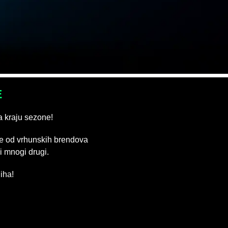
E
a kraju sezone!
e od vrhunskih brendova
 mnogi drugi.
iha!