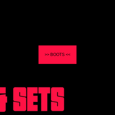
>> BOOTS <<