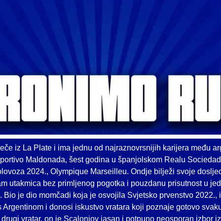
ječe iz La Plate i ima jednu od najraznovrsnijih karijera među a
portivo Maldonada, šest godina u španjolskom Realu Sociedad,
 kolovoza 2024., Olympique Marseilleu. Ondje bilježi svoje doslj
m utakmica bez primljenog pogotka i pouzdanu prisutnost u jed
 Bio je dio momčadi koja je osvojila Svjetsko prvenstvo 2022., i
 Argentinom i donosi iskustvo vratara koji poznaje gotovo svak
 drugi vratar, on je Scaloniov jasan i potpuno neosporan izbor i