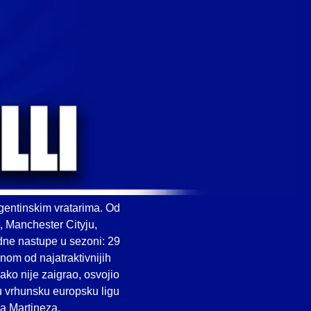
rgentinskim vratarima. Od
 Manchester Cityju,
edne nastupe u sezoni: 29
nom od najatraktivnijih
ako nije zaigrao, osvojio
u vrhunsku europsku ligu
za Martineza.