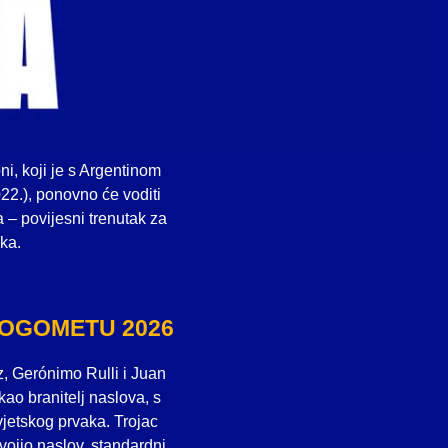
ni, koji je s Argentinom
22.), ponovno će voditi
 – povijesni trenutak za
aka.
NOGOMETU 2026
z, Gerónimo Rulli i Juan
kao branitelj naslova, s
vjetskog prvaka. Trojac
svojio naslov, standardni