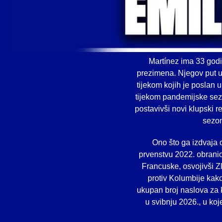
Martínez ima 33 godin
prezimena. Njegov put u 
tijekom kojih je poslan 
tijekom pandemijske sezon
postavivši novi klupski 
sezon
Ono što ga izdvaja 
prvenstvu 2022. obranio 
Francuske, osvojivši Z
protiv Kolumbije kako
ukupan broj naslova za kl
u svibnju 2026., u ko