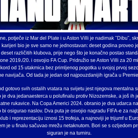
e, potječe iz Mar del Plate i u Aston Villi je nadimak "Dibu", s
karijeri bio je sve samo ne jednostavan: deset godina proveo j
u deset različitih klubova, prije nego što je konačno postao sta
e 2019./20. i osvojio FA Cup. Pridružio se Aston Villi za 20 mil
rekord od 15 utakmica bez primljenog pogotka u svojoj prvoj sezo
e navijača. Od tada je jedan od najpouzdanijih igrača u Premier
od gotovo svih ostalih vratara na svijetu jest njegova mentalna
je dva jedanaesterca u polufinalu protiv Nizozemske, a još ih je
latne rukavice. Na Copa Americi 2024. obranio je dva udarca na
 bi osigurao naslov. Dva puta je osvojio nagradu FIFA-e za naj
ub i reprezentaciju iznosi 15 trofeja, a najnoviji je trijumf u Eur
jem je u finalu sačuvao mrežu netaknutom. Bori se s ozljedom pr
siguran je na turniru.