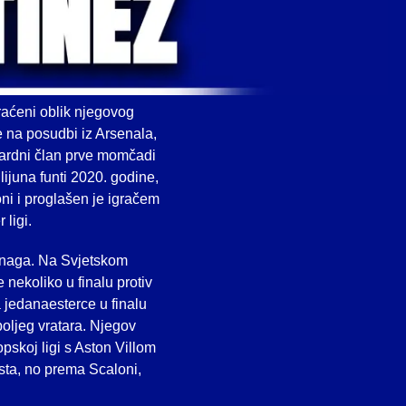
kraćeni oblik njegovog
e na posudbi iz Arsenala,
ndardni član prve momčadi
ijuna funti 2020. godine,
ni i proglašen je igračem
 ligi.
 snaga. Na Svjetskom
 nekoliko u finalu protiv
 jedanaesterce u finalu
boljeg vratara. Njegov
opskoj ligi s Aston Villom
sta, no prema Scaloni,