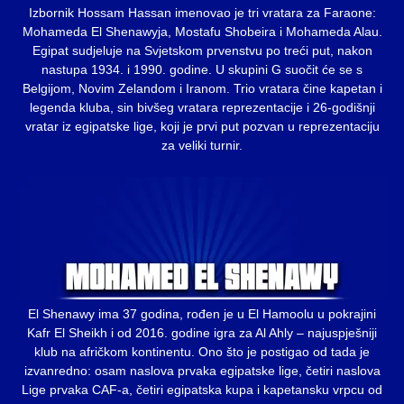
Izbornik Hossam Hassan imenovao je tri vratara za Faraone:
Mohameda El Shenawyja, Mostafu Shobeira i Mohameda Alau.
Egipat sudjeluje na Svjetskom prvenstvu po treći put, nakon
nastupa 1934. i 1990. godine. U skupini G suočit će se s
Belgijom, Novim Zelandom i Iranom. Trio vratara čine kapetan i
legenda kluba, sin bivšeg vratara reprezentacije i 26-godišnji
vratar iz egipatske lige, koji je prvi put pozvan u reprezentaciju
za veliki turnir.
El Shenawy ima 37 godina, rođen je u El Hamoolu u pokrajini
Kafr El Sheikh i od 2016. godine igra za Al Ahly – najuspješniji
klub na afričkom kontinentu. Ono što je postigao od tada je
izvanredno: osam naslova prvaka egipatske lige, četiri naslova
Lige prvaka CAF-a, četiri egipatska kupa i kapetansku vrpcu od