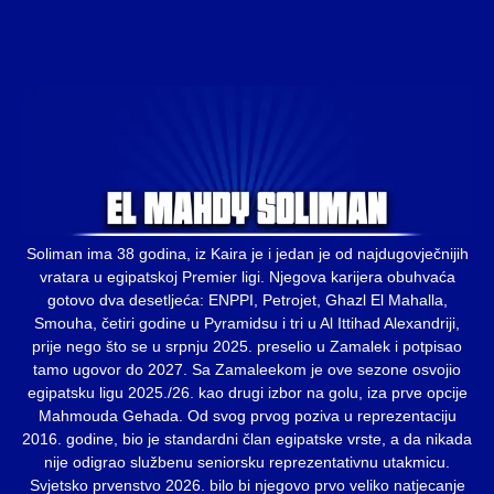
Soliman ima 38 godina, iz Kaira je i jedan je od najdugovječnijih
vratara u egipatskoj Premier ligi. Njegova karijera obuhvaća
gotovo dva desetljeća: ENPPI, Petrojet, Ghazl El Mahalla,
Smouha, četiri godine u Pyramidsu i tri u Al Ittihad Alexandriji,
prije nego što se u srpnju 2025. preselio u Zamalek i potpisao
tamo ugovor do 2027. Sa Zamaleekom je ove sezone osvojio
egipatsku ligu 2025./26. kao drugi izbor na golu, iza prve opcije
Mahmouda Gehada. Od svog prvog poziva u reprezentaciju
2016. godine, bio je standardni član egipatske vrste, a da nikada
nije odigrao službenu seniorsku reprezentativnu utakmicu.
Svjetsko prvenstvo 2026. bilo bi njegovo prvo veliko natjecanje