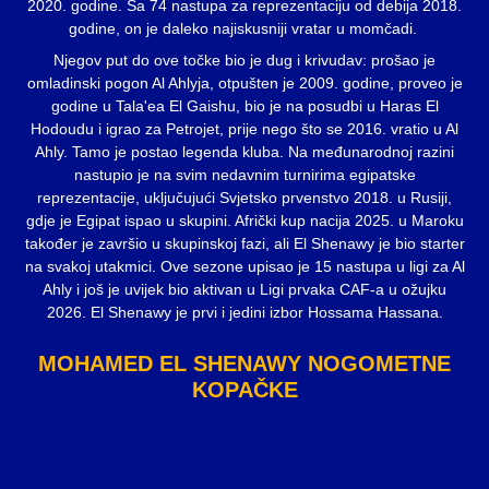
2020. godine. Sa 74 nastupa za reprezentaciju od debija 2018.
godine, on je daleko najiskusniji vratar u momčadi.
Njegov put do ove točke bio je dug i krivudav: prošao je
omladinski pogon Al Ahlyja, otpušten je 2009. godine, proveo je
godine u Tala'ea El Gaishu, bio je na posudbi u Haras El
Hodoudu i igrao za Petrojet, prije nego što se 2016. vratio u Al
Ahly. Tamo je postao legenda kluba. Na međunarodnoj razini
nastupio je na svim nedavnim turnirima egipatske
reprezentacije, uključujući Svjetsko prvenstvo 2018. u Rusiji,
gdje je Egipat ispao u skupini. Afrički kup nacija 2025. u Maroku
također je završio u skupinskoj fazi, ali El Shenawy je bio starter
na svakoj utakmici. Ove sezone upisao je 15 nastupa u ligi za Al
Ahly i još je uvijek bio aktivan u Ligi prvaka CAF-a u ožujku
2026. El Shenawy je prvi i jedini izbor Hossama Hassana.
MOHAMED EL SHENAWY NOGOMETNE
KOPAČKE