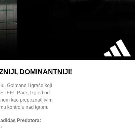
NIJI, DOMINANTNIJI!
lu. Golmane i igrače koji
S STEEL Pack. Izgled od
enom kao prepoznatljivim
zmu kontrolu nad igrom.
adidas Predatora:
!