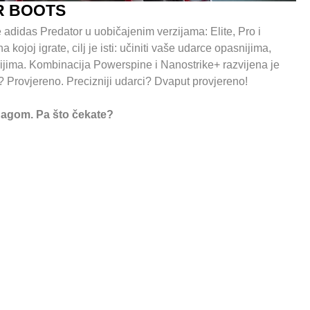
R BOOTS
e adidas Predator u uobičajenim verzijama: Elite, Pro i
kojoj igrate, cilj je isti: učiniti vaše udarce opasnijima,
nijima. Kombinacija Powerspine i Nanostrike+ razvijena je
i? Provjereno. Precizniji udarci? Dvaput provjereno!
snagom. Pa što čekate?