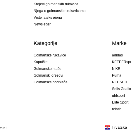
Krojevi golmanskih rukavica
Njega o golmanskim rukavicama
Vrste lateks pjena
Newsletter
Kategorije
Marke
Golmanske rukavice
adidas
Kopačke
KEEPERspo
Golmanske hlače
NIKE
Golmanski dresovi
Puma
Golmanske podhlače
REUSCH
Sells Goal
uhlsport
Elite Sport
rehab
Hrvatska
ota!