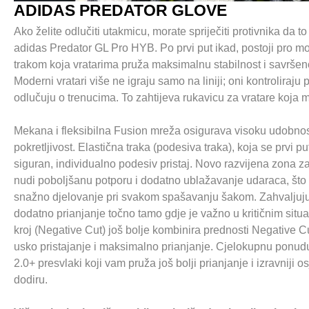
ADIDAS PREDATOR GLOVE
Ako želite odlučiti utakmicu, morate spriječiti protivnika da to
adidas Predator GL Pro HYB. Po prvi put ikad, postoji pro m
trakom koja vratarima pruža maksimalnu stabilnost i savršen
Moderni vratari više ne igraju samo na liniji; oni kontroliraju
odlučuju o trenucima. To zahtijeva rukavicu za vratare koja m
Mekana i fleksibilna Fusion mreža osigurava visoku udobno
pokretljivost. Elastična traka (podesiva traka), koja se prvi pu
siguran, individualno podesiv pristaj. Novo razvijena zona 
nudi poboljšanu potporu i dodatno ublažavanje udaraca, što
snažno djelovanje pri svakom spašavanju šakom. Zahvaljuj
dodatno prianjanje točno tamo gdje je važno u kritičnim situa
kroj (Negative Cut) još bolje kombinira prednosti Negative Cut
usko pristajanje i maksimalno prianjanje. Cjelokupnu ponu
2.0+ presvlaki koji vam pruža još bolji prianjanje i izravniji 
dodiru.