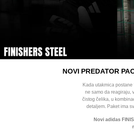
NOVI PREDATOR PACK
Kada utakmica postane te
ne samo da reagiraju, 
čistog čelika, u kombin
detaljem. Paket ima sv
Novi adidas FINI