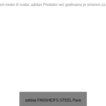
ni motor ili vratar, adidas Predator već godinama je sinonim za 
adidas FINISHER'S STEEL Pack