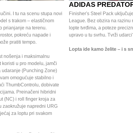
ADIDAS PREDATO
 učini. I tu na scenu stupa novi
Finisher's Steel Pack uključuj
odel s trakom – elastičnom
League. Bez obzira na razinu na 
o prianjanje na terenu.
lopte tvrđima, a poteze preciz
 prostor, pokreću napade i
upravo u tu svrhu. Tvrži udarc
ože pratiti tempo.
Lopta ide kamo želite – i s 
st nošenja i maksimalnu
t koristi u pro modelu, jamči
za udaranje (Punching Zone)
 vam omogućuje stabilno i
ući ThumbControlu, dobivate
cijama. Preinačeni hibridni
 (NC) i roll finger kroja za
du zaokružuje napredni URG
osjećaj za loptu pri svakom