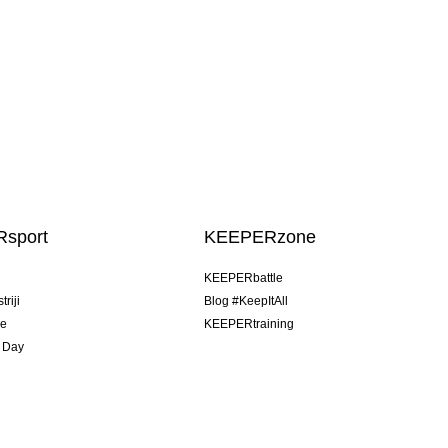
sport
KEEPERzone
u
KEEPERbattle
riji
Blog #KeepItAll
je
KEEPERtraining
 Day