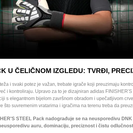
 U ČELIČNOM IZGLEDU: TVRĐI, PRECIZ
ža i svaki potez je važan, trebate igrače koji preuzimaju kontro
već i kontroliraju. Upravo za to je dizajniran adidas FINISHER'
aciji s elegantnom bijelom završnom obradom i upečatljivom crv
e što suvremenim vratarima i igračima na terenu treba da preu
SHER'S STEEL Pack nadograđuje se na neusporedivu DNK 
neusporedivu auru, dominaciju, preciznost i čistu odlučnost