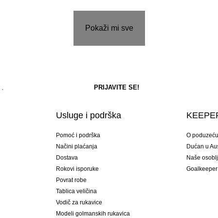
Pokaži mi sve
Usluge i podrška
KEEPER
Pomoć i podrška
O poduzeć
Načini plaćanja
Dućan u Aust
Dostava
Naše osobl
Rokovi isporuke
Goalkeeper
Povrat robe
Tablica veličina
Vodič za rukavice
Modeli golmanskih rukavica