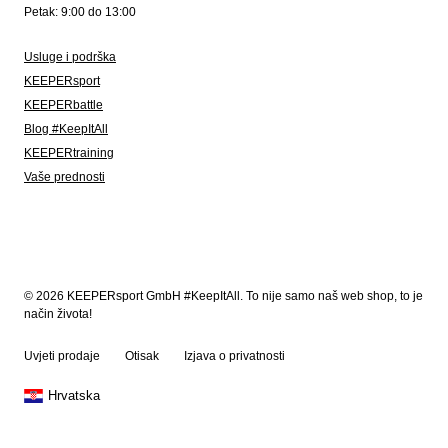
Petak: 9:00 do 13:00
Usluge i podrška
KEEPERsport
KEEPERbattle
Blog #KeepItAll
KEEPERtraining
Vaše prednosti
© 2026 KEEPERsport GmbH #KeepItAll. To nije samo naš web shop, to je
način života!
Uvjeti prodaje
Otisak
Izjava o privatnosti
Hrvatska