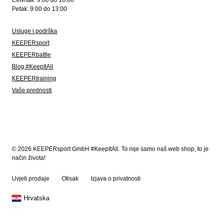
Četvrtak: 9:00 do 16:00
Petak: 9:00 do 13:00
Usluge i podrška
KEEPERsport
KEEPERbattle
Blog #KeepItAll
KEEPERtraining
Vaše prednosti
© 2026 KEEPERsport GmbH #KeepItAll. To nije samo naš web shop, to je
način života!
Uvjeti prodaje
Otisak
Izjava o privatnosti
Hrvatska