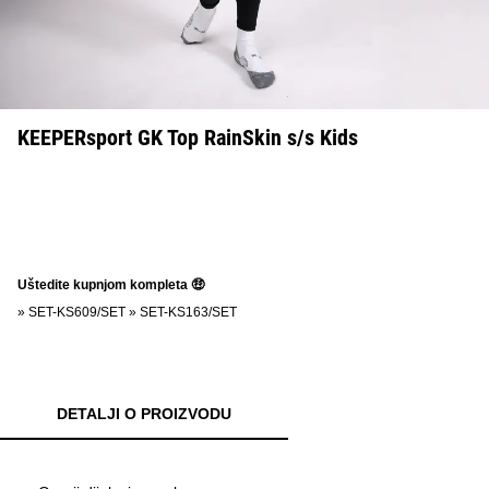
KEEPERsport GK Top RainSkin s/s Kids
Uštedite kupnjom kompleta 🤑
»
SET-KS609/SET
»
SET-KS163/SET
DETALJI O PROIZVODU