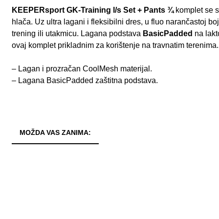
KEEPERsport GK-Training l/s Set + Pants ¾
komplet se s
hlača. Uz ultra lagani i fleksibilni dres, u fluo narančastoj bo
trening ili utakmicu. Lagana podstava
BasicPadded
na lakt
ovaj komplet prikladnim za korištenje na travnatim terenima.
– Lagan i prozračan CoolMesh materijal.
– Lagana BasicPadded zaštitna podstava.
MOŽDA VAS ZANIMA: