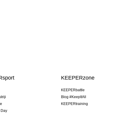
sport
KEEPERzone
u
KEEPERbattle
riji
Blog #KeepItAll
je
KEEPERtraining
 Day