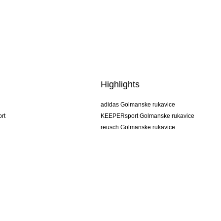
Highlights
adidas Golmanske rukavice
rt
KEEPERsport Golmanske rukavice
reusch Golmanske rukavice
uhlsport Golmanske rukavice
rehab Golmanske rukavice
keeper
NIKE Golmanske rukavice
PUMA Golmanske rukavice
SELLS Golmanske rukavice