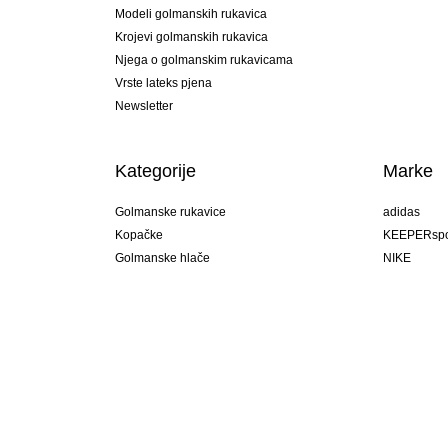
Modeli golmanskih rukavica
Krojevi golmanskih rukavica
Njega o golmanskim rukavicama
Vrste lateks pjena
Newsletter
Kategorije
Marke
Golmanske rukavice
adidas
Kopačke
KEEPERspo
Golmanske hlače
NIKE
Golmanski dresovi
Puma
Golmanske podhlače
REUSCH
Sells Goal
uhlsport
Elite Sport
rehab