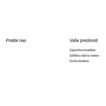
Pratite nas
Vaše prednosti
Zajamčena kvaliteta
Zaštitna odjeća vratara
Kućna dostava
Tisak sportske opreme
Posebni modeli
Ponuda setova