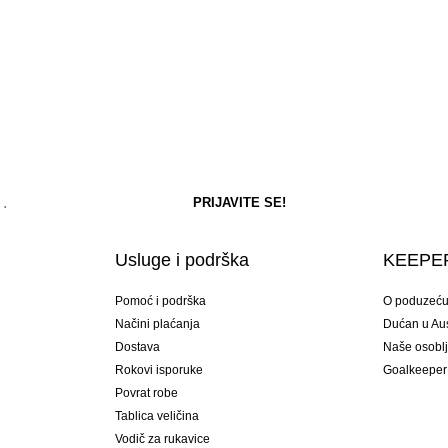
Usluge i podrška
KEEPER
Pomoć i podrška
O poduzeć
Načini plaćanja
Dućan u Aust
Dostava
Naše osobl
Rokovi isporuke
Goalkeeper
Povrat robe
Tablica veličina
Vodič za rukavice