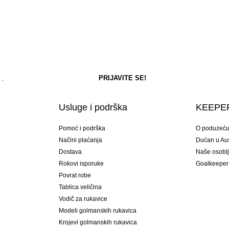
Usluge i podrška
KEEPER
Pomoć i podrška
O poduzeć
Načini plaćanja
Dućan u Aust
Dostava
Naše osobl
Rokovi isporuke
Goalkeeper
Povrat robe
Tablica veličina
Vodič za rukavice
Modeli golmanskih rukavica
Krojevi golmanskih rukavica