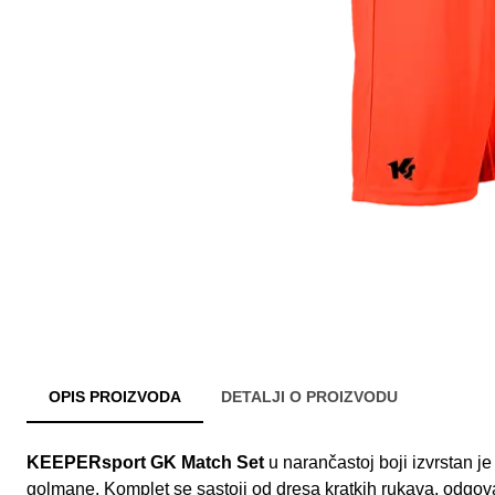
OPIS PROIZVODA
DETALJI O PROIZVODU
KEEPERsport GK Match Set
u narančastoj boji izvrstan j
golmane. Komplet se sastoji od dresa kratkih rukava, odgova