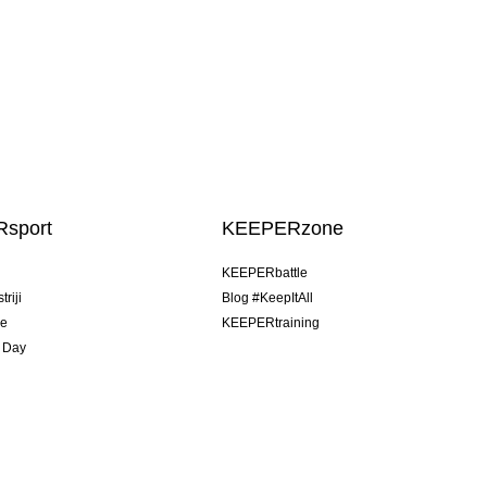
sport
KEEPERzone
u
KEEPERbattle
riji
Blog #KeepItAll
je
KEEPERtraining
 Day