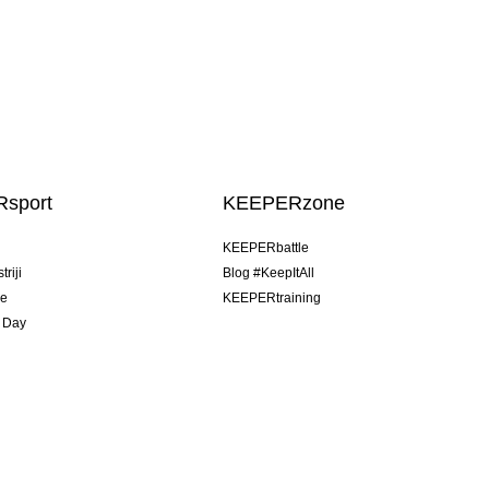
sport
KEEPERzone
u
KEEPERbattle
riji
Blog #KeepItAll
je
KEEPERtraining
 Day