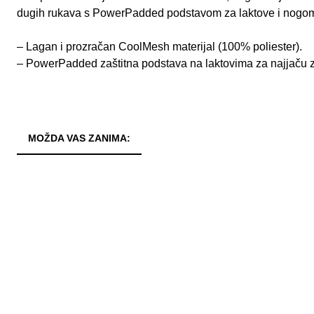
dugih rukava s PowerPadded podstavom za laktove i nogome
– Lagan i prozračan CoolMesh materijal (100% poliester).
– PowerPadded zaštitna podstava na laktovima za najjaču z
MOŽDA VAS ZANIMA: