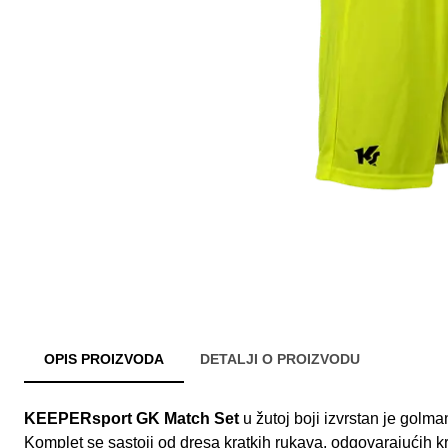
OPIS PROIZVODA
DETALJI O PROIZVODU
KEEPERsport GK Match Set
u žutoj boji izvrstan je golm
Komplet se sastoji od dresa kratkih rukava, odgovarajućih k