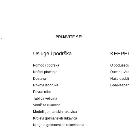
Usluge i podrška
KEEPER
Pomoć i podrška
O poduzeć
Načini plaćanja
Dućan u Aust
Dostava
Naše osobl
Rokovi isporuke
Goalkeeper
Povrat robe
Tablica veličina
Vodič za rukavice
Modeli golmanskih rukavica
Krojevi golmanskih rukavica
Njega o golmanskim rukavicama