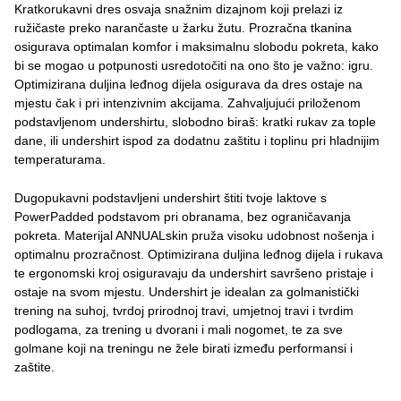
Kratkorukavni dres osvaja snažnim dizajnom koji prelazi iz
ružičaste preko narančaste u žarku žutu. Prozračna tkanina
osigurava optimalan komfor i maksimalnu slobodu pokreta, kako
bi se mogao u potpunosti usredotočiti na ono što je važno: igru.
Optimizirana duljina leđnog dijela osigurava da dres ostaje na
mjestu čak i pri intenzivnim akcijama. Zahvaljujući priloženom
podstavljenom undershirtu, slobodno biraš: kratki rukav za tople
dane, ili undershirt ispod za dodatnu zaštitu i toplinu pri hladnijim
temperaturama.
Dugорukavni podstavljeni undershirt štiti tvoje laktove s
PowerPadded podstavom pri obranama, bez ograničavanja
pokreta. Materijal ANNUALskin pruža visoku udobnost nošenja i
optimalnu prozračnost. Optimizirana duljina leđnog dijela i rukava
te ergonomski kroj osiguravaju da undershirt savršeno pristaje i
ostaje na svom mjestu. Undershirt je idealan za golmanistički
trening na suhoj, tvrdoj prirodnoj travi, umjetnoj travi i tvrdim
podlogama, za trening u dvorani i mali nogomet, te za sve
golmane koji na treningu ne žele birati između performansi i
zaštite.