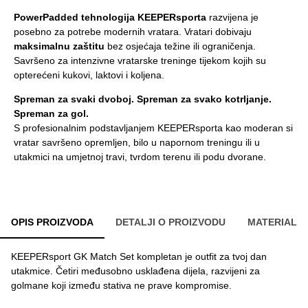
PowerPadded tehnologija KEEPERsporta
razvijena je
posebno za potrebe modernih vratara. Vratari dobivaju
maksimalnu zaštitu
bez osjećaja težine ili ograničenja.
Savršeno za intenzivne vratarske treninge tijekom kojih su
opterećeni kukovi, laktovi i koljena.
Spreman za svaki dvoboj. Spreman za svako kotrljanje.
Spreman za gol.
S profesionalnim podstavljanjem KEEPERsporta kao moderan si
vratar savršeno opremljen, bilo u napornom treningu ili u
utakmici na umjetnoj travi, tvrdom terenu ili podu dvorane.
OPIS PROIZVODA
DETALJI O PROIZVODU
MATERIAL
KEEPERsport GK Match Set kompletan je outfit za tvoj dan
utakmice. Četiri međusobno usklađena dijela, razvijeni za
golmane koji između stativa ne prave kompromise.