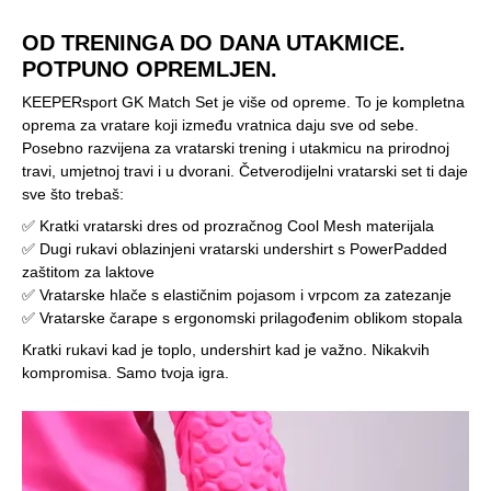
OD TRENINGA DO DANA UTAKMICE.
POTPUNO OPREMLJEN.
KEEPERsport GK Match Set je više od opreme. To je kompletna
oprema za vratare koji između vratnica daju sve od sebe.
Posebno razvijena za vratarski trening i utakmicu na prirodnoj
travi, umjetnoj travi i u dvorani. Četverodijelni vratarski set ti daje
sve što trebaš:
✅ Kratki vratarski dres od prozračnog Cool Mesh materijala
✅ Dugi rukavi oblazinjeni vratarski undershirt s PowerPadded
zaštitom za laktove
✅ Vratarske hlače s elastičnim pojasom i vrpcom za zatezanje
✅ Vratarske čarape s ergonomski prilagođenim oblikom stopala
Kratki rukavi kad je toplo, undershirt kad je važno. Nikakvih
kompromisa. Samo tvoja igra.