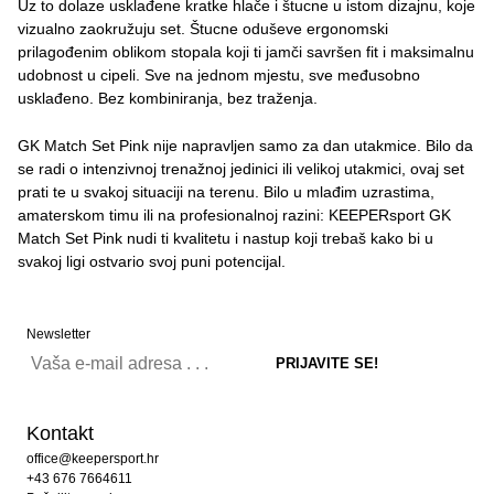
Uz to dolaze usklađene kratke hlače i štucne u istom dizajnu, koje
vizualno zaokružuju set. Štucne oduševe ergonomski
prilagođenim oblikom stopala koji ti jamči savršen fit i maksimalnu
udobnost u cipeli. Sve na jednom mjestu, sve međusobno
usklađeno. Bez kombiniranja, bez traženja.
GK Match Set Pink nije napravljen samo za dan utakmice. Bilo da
se radi o intenzivnoj trenažnoj jedinici ili velikoj utakmici, ovaj set
prati te u svakoj situaciji na terenu. Bilo u mlađim uzrastima,
amaterskom timu ili na profesionalnoj razini: KEEPERsport GK
Match Set Pink nudi ti kvalitetu i nastup koji trebaš kako bi u
svakoj ligi ostvario svoj puni potencijal.
Newsletter
Kontakt
office@keepersport.hr
+43 676 7664611