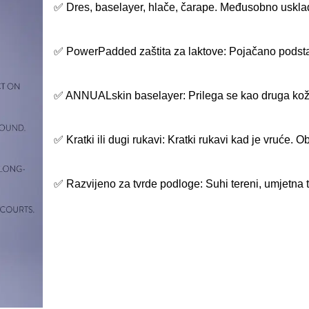
✅ Dres, baselayer, hlače, čarape. Međusobno uskla
✅ PowerPadded zaštita za laktove: Pojačano podstav
✅ ANNUALskin baselayer: Prilega se kao druga koža,
✅ Kratki ili dugi rukavi: Kratki rukavi kad je vruće. 
✅ Razvijeno za tvrde podloge: Suhi tereni, umjetna t