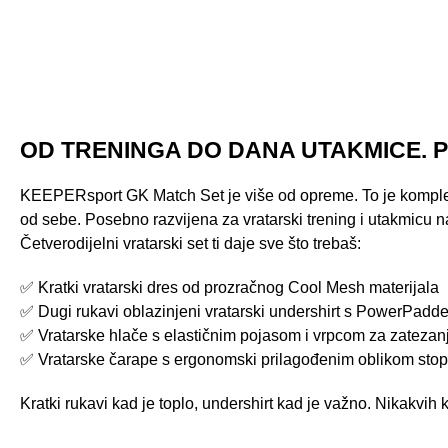
OD TRENINGA DO DANA UTAKMICE. 
KEEPERsport GK Match Set je više od opreme. To je komplet
od sebe. Posebno razvijena za vratarski trening i utakmicu na p
Četverodijelni vratarski set ti daje sve što trebaš:
✅ Kratki vratarski dres od prozračnog Cool Mesh materijala
✅ Dugi rukavi oblazinjeni vratarski undershirt s PowerPadde
✅ Vratarske hlače s elastičnim pojasom i vrpcom za zatezan
✅ Vratarske čarape s ergonomski prilagođenim oblikom stop
Kratki rukavi kad je toplo, undershirt kad je važno. Nikakvih