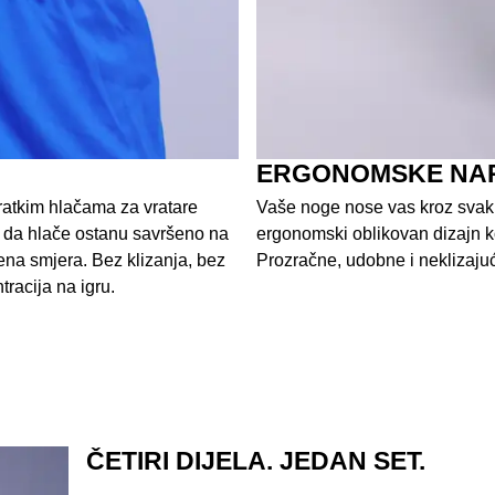
ERGONOMSKE NA
kratkim hlačama za vratare
Vaše noge nose vas kroz svaki
 da hlače ostanu savršeno na
ergonomski oblikovan dizajn ko
jena smjera. Bez klizanja, bez
Prozračne, udobne i neklizajuć
acija na igru.
ČETIRI DIJELA. JEDAN SET.