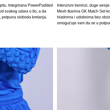
m ispitu. Integrirana PowerPadded
Intenzivni treninzi, duge sesije
d svakog udara o tlo, a da
Mesh tkanina GK Match Set ko
, potpuna sloboda kretanja.
hladnima i udobnima bez obzira
omogućuje vam da se u potpuno