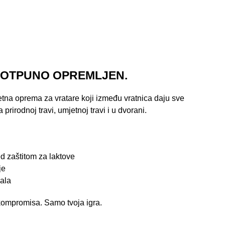
POTPUNO OPREMLJEN.
na oprema za vratare koji između vratnica daju sve
rirodnoj travi, umjetnoj travi i u dvorani.
d zaštitom za laktove
je
ala
 kompromisa. Samo tvoja igra.