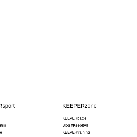
sport
KEEPERzone
u
KEEPERbattle
riji
Blog #KeepItAll
je
KEEPERtraining