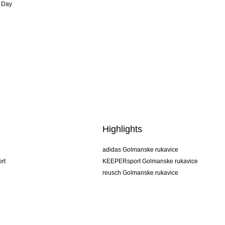
 Day
Highlights
adidas Golmanske rukavice
rt
KEEPERsport Golmanske rukavice
reusch Golmanske rukavice
uhlsport Golmanske rukavice
rehab Golmanske rukavice
keeper
NIKE Golmanske rukavice
PUMA Golmanske rukavice