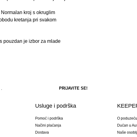
 Normalan kroj s okruglim
obodu kretanja pri svakom
ids pouzdan je izbor za mlade
Usluge i podrška
KEEPER
Pomoć i podrška
O poduzeć
Načini plaćanja
Dućan u Aust
Dostava
Naše osobl