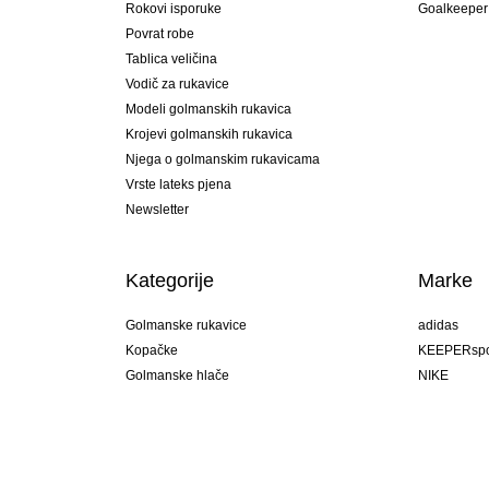
Rokovi isporuke
Goalkeeper
Povrat robe
Tablica veličina
Vodič za rukavice
Modeli golmanskih rukavica
Krojevi golmanskih rukavica
Njega o golmanskim rukavicama
Vrste lateks pjena
Newsletter
Kategorije
Marke
Golmanske rukavice
adidas
Kopačke
KEEPERspo
Golmanske hlače
NIKE
Golmanski dresovi
Puma
Golmanske podhlače
REUSCH
Sells Goal
uhlsport