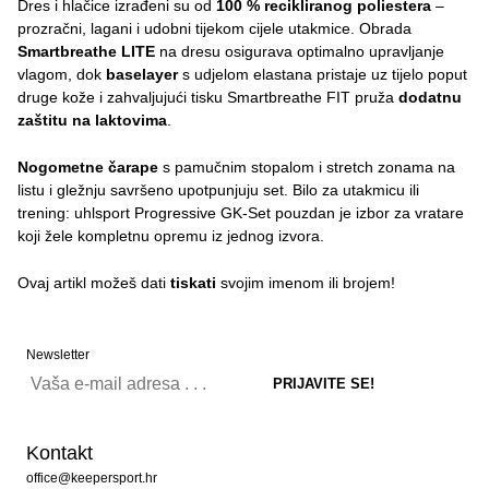
Dres i hlačice izrađeni su od
100 % recikliranog poliestera
–
prozračni, lagani i udobni tijekom cijele utakmice. Obrada
Smartbreathe LITE
na dresu osigurava optimalno upravljanje
vlagom, dok
baselayer
s udjelom elastana pristaje uz tijelo poput
druge kože i zahvaljujući tisku Smartbreathe FIT pruža
dodatnu
zaštitu na laktovima
.
Nogometne čarape
s pamučnim stopalom i stretch zonama na
listu i gležnju savršeno upotpunjuju set. Bilo za utakmicu ili
trening: uhlsport Progressive GK-Set pouzdan je izbor za vratare
koji žele kompletnu opremu iz jednog izvora.
Ovaj artikl možeš dati
tiskati
svojim imenom ili brojem!
Newsletter
Kontakt
office@keepersport.hr