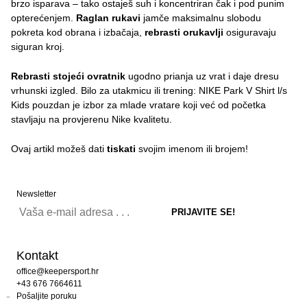
brzo isparava – tako ostaješ suh i koncentriran čak i pod punim
opterećenjem.
Raglan rukavi
jamče maksimalnu slobodu
pokreta kod obrana i izbačaja,
rebrasti orukavlji
osiguravaju
siguran kroj.
Rebrasti stojeći ovratnik
ugodno prianja uz vrat i daje dresu
vrhunski izgled. Bilo za utakmicu ili trening: NIKE Park V Shirt l/s
Kids pouzdan je izbor za mlade vratare koji već od početka
stavljaju na provjerenu Nike kvalitetu.
Ovaj artikl možeš dati
tiskati
svojim imenom ili brojem!
Newsletter
Kontakt
office@keepersport.hr
+43 676 7664611
Pošaljite poruku