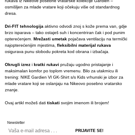
rukava iz Nikeove posebne vratarske kolekcije Gardien –
osmišljen za mlade vratare koji očekuju više od standardnog
dresa.
Dri-FIT tehnologija
aktivno odvodi znoj s kože prema van, gdje
brzo isparava – tako ostaješ suh i koncentriran čak i pod punim
opterećenjem.
Mrežasti umetak
pojačava ventilaciju na termički
najopterećenijim mjestima,
fleksibilni materijal rukava
osigurava punu slobodu pokreta kod obrana i izbačaja.
Okrugli izrez
i
kratki rukavi
pružaju ugodno pristajanje i
maksimalan komfor po toplom vremenu. Bilo za utakmicu ili
trening: NIKE Gardien VI GK-Shirt s/s Kids vrhunski je izbor za
mlade vratare koji se oslanjaju na Nikeovo posebno vratarsko
znanje.
Ovaj artikl možeš dati
tiskati
svojim imenom ili brojem!
Newsletter