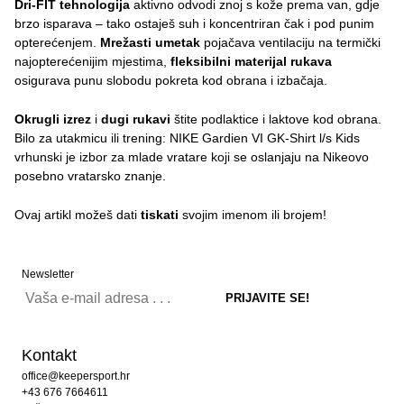
Dri-FIT tehnologija
aktivno odvodi znoj s kože prema van, gdje
brzo isparava – tako ostaješ suh i koncentriran čak i pod punim
opterećenjem.
Mrežasti umetak
pojačava ventilaciju na termički
najopterećenijim mjestima,
fleksibilni materijal rukava
osigurava punu slobodu pokreta kod obrana i izbačaja.
Okrugli izrez
i
dugi rukavi
štite podlaktice i laktove kod obrana.
Bilo za utakmicu ili trening: NIKE Gardien VI GK-Shirt l/s Kids
vrhunski je izbor za mlade vratare koji se oslanjaju na Nikeovo
posebno vratarsko znanje.
Ovaj artikl možeš dati
tiskati
svojim imenom ili brojem!
Newsletter
Kontakt
office@keepersport.hr
+43 676 7664611