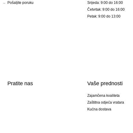
Pošaljite poruku
Srijeda: 9:00 do 16:00
Četvrtak: 9:00 do 16:00
Petak: 9:00 do 13:00
Pratite nas
Vaše prednosti
Zajamčena kvaliteta
Zaštitna odjeća vratara
Kućna dostava
Tisak sportske opreme
Posebni modeli
Ponuda setova