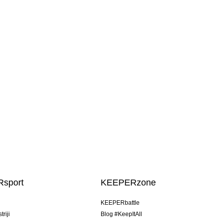
sport
KEEPERzone
u
KEEPERbattle
riji
Blog #KeepItAll