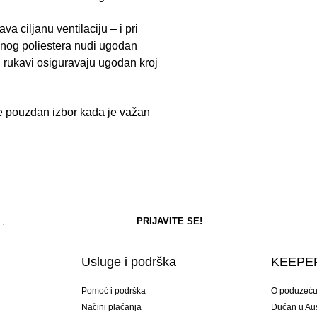
a ciljanu ventilaciju – i pri
anog poliestera nudi ugodan
ki rukavi osiguravaju ugodan kroj
 je pouzdan izbor kada je važan
Usluge i podrška
KEEPER
Pomoć i podrška
O poduzeć
Načini plaćanja
Dućan u Aust