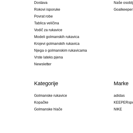
Dostava
Naše osobl
Rokovi isporuke
Goalkeeper
Povrat robe
Tablica veličina
Vodič za rukavice
Modeli golmanskih rukavica
Krojevi golmanskih rukavica
Njega o golmanskim rukavicama
Vrste lateks pjena
Newsletter
Kategorije
Marke
Golmanske rukavice
adidas
Kopačke
KEEPERspo
Golmanske hlače
NIKE
Golmanski dresovi
Puma
Golmanske podhlače
REUSCH
Sells Goal