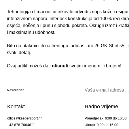
Tehnologija climacool učinkovito odvodi znoj s kože i osigurav
intenzivnom naporu. Interlock konstrukcija od 100% reciklir
osjećaj nošenja i punu slobodu pokreta. Okrugli izrez i krat
i maksimalnu udobnost.
Bilo na utakmici ili na treningu: adidas Tiro 26 GK-Shirt s/s
svaki detalj.
Ovaj artikl možeš dati
otisnuti
svojim imenom ili brojem!
Newsletter
Kontakt
Radno vrijeme
office@keepersport.hr
Ponedjeljak: 9:00 do 16:00
+43 676 7664611
Utorak: 9:00 do 16:00