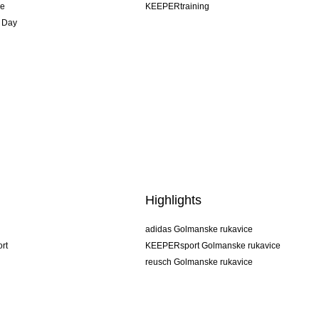
je
KEEPERtraining
 Day
Highlights
adidas Golmanske rukavice
rt
KEEPERsport Golmanske rukavice
reusch Golmanske rukavice
uhlsport Golmanske rukavice
rehab Golmanske rukavice
keeper
NIKE Golmanske rukavice