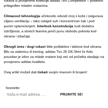
rukava iz provjerene kolekcije adidas Tiro Competition – posebno
prilagođen mladim vratarima.
Climacool tehnologija
učinkovito odvodi znoj s kože i osigurava
ciljanu ventilaciju – tako ostaješ suh i koncentriran čak i pod
punim opterećenjem.
Interlock konstrukcija
nudi dodatnu
izdržljivost, a stretch tkanina jamči punu slobodu pokreta kod
obrana i izbačaja.
Okrugli izrez
i
dugi rukavi
štite podlaktice i laktove kod obrana.
Bilo za utakmicu ili trening: adidas Tiro 26 GK-Shirt l/s Kids
pouzdan je izbor za mlade vratare koji već od početka stavljaju na
provjerenu adidas kvalitetu.
Ovaj artikl možeš dati
tiskati
svojim imenom ili brojem!
Newsletter