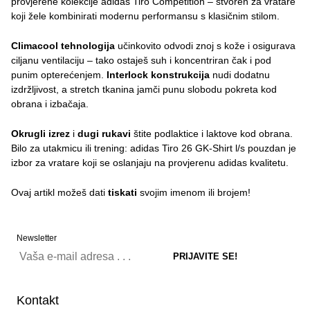
provjerene kolekcije adidas Tiro Competition – stvoren za vratare
koji žele kombinirati modernu performansu s klasičnim stilom.
Climacool tehnologija
učinkovito odvodi znoj s kože i osigurava
ciljanu ventilaciju – tako ostaješ suh i koncentriran čak i pod
punim opterećenjem.
Interlock konstrukcija
nudi dodatnu
izdržljivost, a stretch tkanina jamči punu slobodu pokreta kod
obrana i izbačaja.
Okrugli izrez
i
dugi rukavi
štite podlaktice i laktove kod obrana.
Bilo za utakmicu ili trening: adidas Tiro 26 GK-Shirt l/s pouzdan je
izbor za vratare koji se oslanjaju na provjerenu adidas kvalitetu.
Ovaj artikl možeš dati
tiskati
svojim imenom ili brojem!
Newsletter
Kontakt