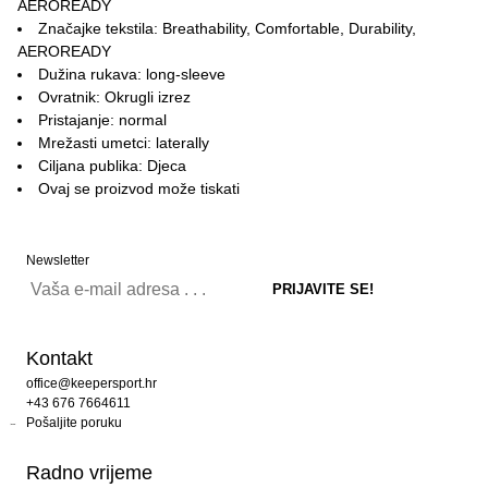
AEROREADY
Značajke tekstila: Breathability, Comfortable, Durability,
AEROREADY
Dužina rukava: long-sleeve
Ovratnik: Okrugli izrez
Pristajanje: normal
Mrežasti umetci: laterally
Ciljana publika: Djeca
Ovaj se proizvod može tiskati
Newsletter
Kontakt
office@keepersport.hr
+43 676 7664611
Pošaljite poruku
Radno vrijeme