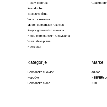
Rokovi isporuke
Goalkeeper
Povrat robe
Tablica veličina
Vodič za rukavice
Modeli golmanskih rukavica
Krojevi golmanskih rukavica
Njega o golmanskim rukavicama
Vrste lateks pjena
Newsletter
Kategorije
Marke
Golmanske rukavice
adidas
Kopačke
KEEPERspo
Golmanske hlače
NIKE
Golmanski dresovi
Puma
Golmanske podhlače
REUSCH
Sells Goal
uhlsport