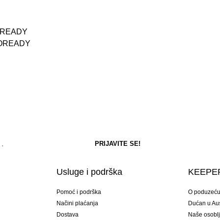
EROREADY
AEROREADY
Usluge i podrška
KEEPER
Pomoć i podrška
O poduzeć
Načini plaćanja
Dućan u Aust
Dostava
Naše osobl