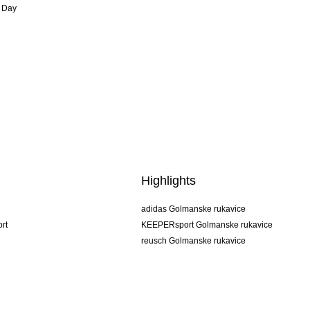
 Day
Highlights
adidas Golmanske rukavice
rt
KEEPERsport Golmanske rukavice
reusch Golmanske rukavice
uhlsport Golmanske rukavice
rehab Golmanske rukavice
keeper
NIKE Golmanske rukavice
PUMA Golmanske rukavice