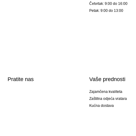
Četvrtak: 9:00 do 16:00
Petak: 9:00 do 13:00
Pratite nas
Vaše prednosti
Zajamčena kvaliteta
Zaštitna odjeća vratara
Kućna dostava
Tisak sportske opreme
Posebni modeli
Ponuda setova