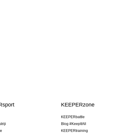
sport
KEEPERzone
u
KEEPERbattle
riji
Blog #KeepItAll
je
KEEPERtraining