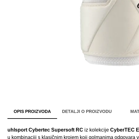
OPIS PROIZVODA
DETALJI O PROIZVODU
MAT
uhlsport Cybertec Supersoft RC
iz kolekcije
CyberTEC E
u kombinaciji s klasičnim krojem koji golmanima odgovara v