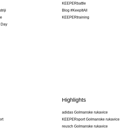
u
KEEPERbattle
riji
Blog #KeepItAll
je
KEEPERtraining
 Day
Highlights
adidas Golmanske rukavice
rt
KEEPERsport Golmanske rukavice
reusch Golmanske rukavice
uhlsport Golmanske rukavice