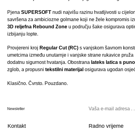
Pjena
SUPERSOFT
nudi najvišu razinu hvatljivosti u cijel
savršena za ambiciozne golmane koji ne žele kompromis izm
3D reljefna Rebound Zone
u području šake osigurava optima
izbijanju lopte.
Provjereni kroj
Regular Cut (RC)
s vanjskom šavnom konstr
umetcima između unutarnje i vanjske strane rukavice pruža
dodatnu sigurnost hvatanja. Obostrana
lateks latica s p
zglob, a propusni
tekstilni materijal
osigurava ugodan osjeća
Klasično. Čvrsto. Pouzdano.
Newsletter
Kontakt
Radno vrijeme