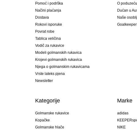
Pomoć i podrška
O poduzeć
Načini plaćanja
Dućan u Aust
Dostava
Naše osobl
Rokovi isporuke
Goalkeeper
Povrat robe
Tablica veličina
Vodič za rukavice
Modeli golmanskih rukavica
Krojevi golmanskih rukavica
Njega o golmanskim rukavicama
Vrste lateks pjena
Newsletter
Kategorije
Marke
Golmanske rukavice
adidas
Kopačke
KEEPERspo
Golmanske hlače
NIKE
Golmanski dresovi
Puma