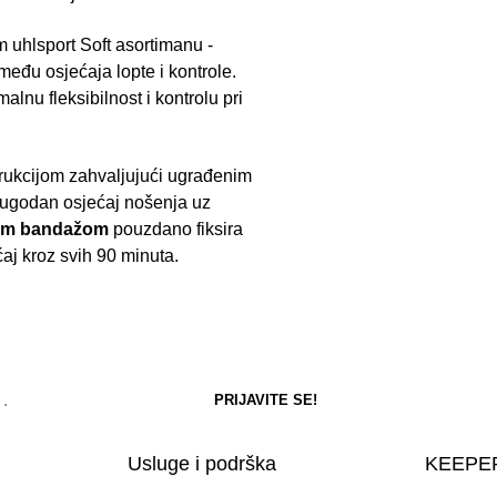
om uhlsport Soft asortimanu -
eđu osjećaja lopte i kontrole.
lnu fleksibilnost i kontrolu pri
ukcijom zahvaljujući ugrađenim
 ugodan osjećaj nošenja uz
unom bandažom
pouzdano fiksira
j kroz svih 90 minuta.
Usluge i podrška
KEEPER