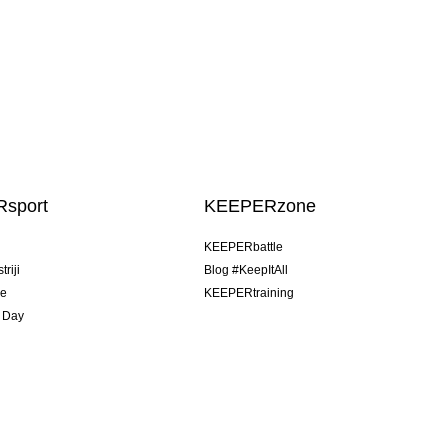
sport
KEEPERzone
u
KEEPERbattle
riji
Blog #KeepItAll
je
KEEPERtraining
 Day