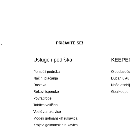
Usluge i podrška
KEEPER
Pomoć i podrška
O poduzeć
Načini plaćanja
Dućan u Aust
Dostava
Naše osobl
Rokovi isporuke
Goalkeeper
Povrat robe
Tablica veličina
Vodič za rukavice
Modeli golmanskih rukavica
Krojevi golmanskih rukavica