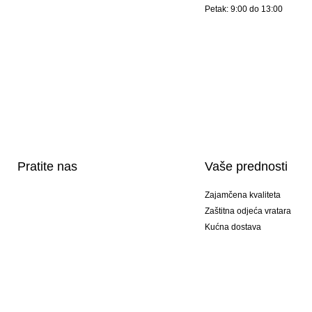
Petak: 9:00 do 13:00
Pratite nas
Vaše prednosti
Zajamčena kvaliteta
Zaštitna odjeća vratara
Kućna dostava
Tisak sportske opreme
Posebni modeli
Ponuda setova