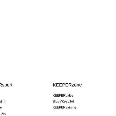
sport
KEEPERzone
u
KEEPERbattle
riji
Blog #KeepItAll
je
KEEPERtraining
 Day