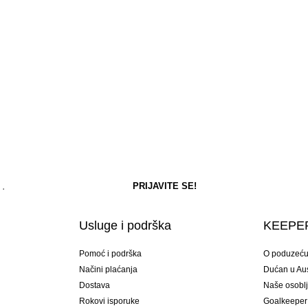
Usluge i podrška
KEEPER
Pomoć i podrška
O poduzeć
Načini plaćanja
Dućan u Aust
Dostava
Naše osobl
Rokovi isporuke
Goalkeeper