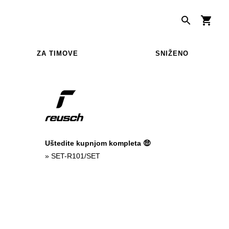
ZA TIMOVE
SNIŽENO
Uštedite kupnjom kompleta 🤑
»
SET-R101/SET