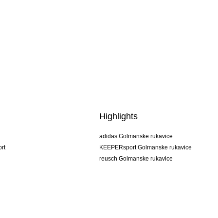
Highlights
adidas Golmanske rukavice
rt
KEEPERsport Golmanske rukavice
reusch Golmanske rukavice
uhlsport Golmanske rukavice
rehab Golmanske rukavice
keeper
NIKE Golmanske rukavice
PUMA Golmanske rukavice
SELLS Golmanske rukavice