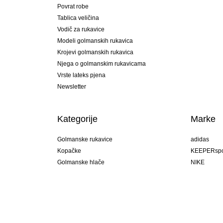
Povrat robe
Tablica veličina
Vodič za rukavice
Modeli golmanskih rukavica
Krojevi golmanskih rukavica
Njega o golmanskim rukavicama
Vrste lateks pjena
Newsletter
Kategorije
Marke
Golmanske rukavice
adidas
Kopačke
KEEPERspo
Golmanske hlače
NIKE
Golmanski dresovi
Puma
Golmanske podhlače
REUSCH
Sells Goal
uhlsport
Elite Sport