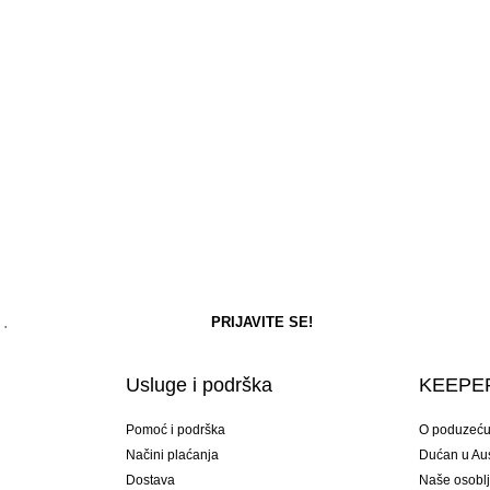
Usluge i podrška
KEEPER
Pomoć i podrška
O poduzeć
Načini plaćanja
Dućan u Aust
Dostava
Naše osobl