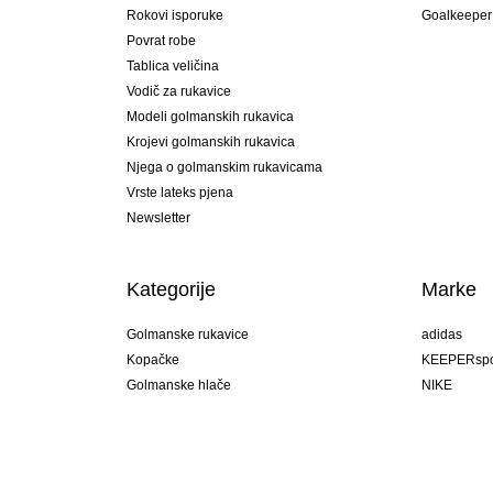
Rokovi isporuke
Goalkeeper
Povrat robe
Tablica veličina
Vodič za rukavice
Modeli golmanskih rukavica
Krojevi golmanskih rukavica
Njega o golmanskim rukavicama
Vrste lateks pjena
Newsletter
Kategorije
Marke
Golmanske rukavice
adidas
Kopačke
KEEPERspo
Golmanske hlače
NIKE
Golmanski dresovi
Puma
Golmanske podhlače
REUSCH
Sells Goal
uhlsport