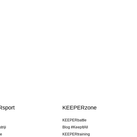
sport
KEEPERzone
u
KEEPERbattle
riji
Blog #KeepItAll
je
KEEPERtraining