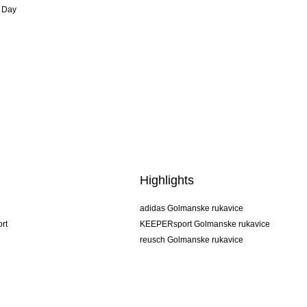
 Day
Highlights
adidas Golmanske rukavice
rt
KEEPERsport Golmanske rukavice
reusch Golmanske rukavice
uhlsport Golmanske rukavice
rehab Golmanske rukavice
keeper
NIKE Golmanske rukavice
PUMA Golmanske rukavice