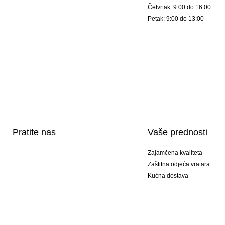
Četvrtak: 9:00 do 16:00
Petak: 9:00 do 13:00
Pratite nas
Vaše prednosti
Zajamčena kvaliteta
Zaštitna odjeća vratara
Kućna dostava
Tisak sportske opreme
Posebni modeli
Ponuda setova