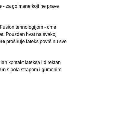
e
- za golmane koji ne prave
 Fusion tehnologijom - crne
hvat. Pouzdan hvat na svakoj
one
proširuje lateks površinu sve
lan kontakt lateksa i direktan
tem
s pola strapom i gumenim